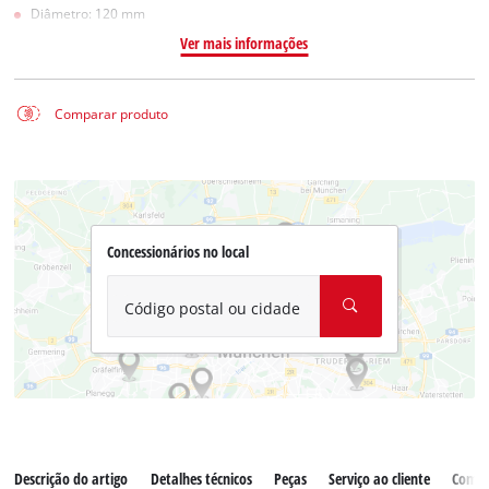
Diâmetro: 120 mm
Ver mais informações
Comparar produto
Concessionários no local
Código postal ou cidade
Descrição do artigo
Detalhes técnicos
Peças
Serviço ao cliente
Comen