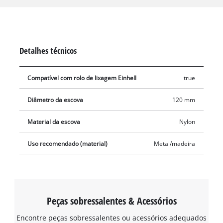
100 mm de largura e um diâmetro de 120 mm. O escopo de
fornecimento inclui uma escova de nylon de 120 x 100 mm.
Detalhes técnicos
Compatível com rolo de lixagem Einhell
true
Diâmetro da escova
120 mm
Material da escova
Nylon
Uso recomendado (material)
Metal/madeira
Peças sobressalentes & Acessórios
Encontre peças sobressalentes ou acessórios adequados