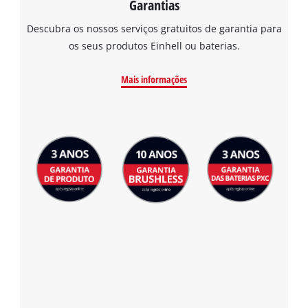
Garantias
visitor. The website owner needs to setup
the site with their CMP to add this content
Descubra os nossos serviços gratuitos de garantia para
to the list of technologies used.
os seus produtos Einhell ou baterias.
Powered by
Usercentrics Consent
Management Platform
Mais informações