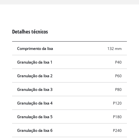
especialmente para a Einhell lixadeira orbital a bateria
correspondente. Cada lixa do conjunto tem as dimensões 132
x 80 mm e está equipada com aderência de adesivo. O
conjunto contém um total de 12 lixas com diferentes grãos: 2x
Detalhes técnicos
P40, P60, P80, P120, P180, P240 cada.
Comprimento da lixa
132 mm
Granulação da lixa 1
P40
Granulação da lixa 2
P60
Granulação da lixa 3
P80
Granulação da lixa 4
P120
Granulação da lixa 5
P180
Granulação da lixa 6
P240