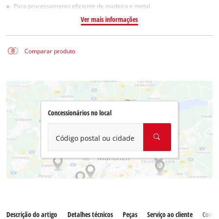
Para processamento eficiente de madeira e metal
Ver mais informações
Comparar produto
Concessionários no local
Código postal ou cidade
Descrição do artigo
Detalhes técnicos
Peças
Serviço ao cliente
Comen