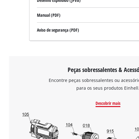
Desenho Explodido (JPEG)
add
this
Manual (PDF)
content
to
Aviso de segurança (PDF)
the
list
of
technologies
used.
Peças sobressalentes & Acessó
Powered
by
Encontre peças sobressalentes ou acessór
Usercentrics
para os seus produtos Einhell
Consent
Management
Platform
Descobrir mais