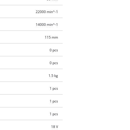
22000 min^-1
14000 min^-1
115 mm
0 pcs
0 pcs
1.5 kg
1 pcs
1 pcs
1 pcs
18 V