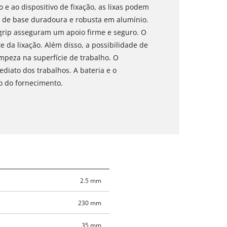
 e ao dispositivo de fixação, as lixas podem
ca de base duradoura e robusta em alumínio.
grip asseguram um apoio firme e seguro. O
te da lixação. Além disso, a possibilidade de
mpeza na superfície de trabalho. O
mediato dos trabalhos. A bateria e o
o do fornecimento.
2.5 mm
230 mm
35 mm