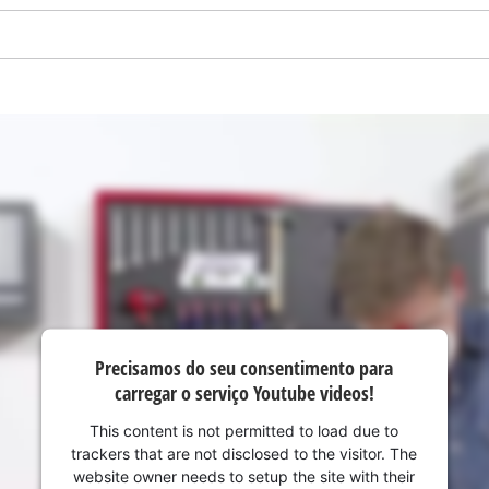
visitor. The website owner needs to setup
the site with their CMP to add this content
to the list of technologies used.
Powered by
Usercentrics Consent
Management Platform
Precisamos do seu consentimento para
carregar o serviço Youtube videos!
This content is not permitted to load due to
trackers that are not disclosed to the visitor. The
website owner needs to setup the site with their