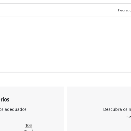
Pedra, c
Precisamos do seu consentimento para
carregar o serviço Google Maps!
This content is not permitted to load due
to trackers that are not disclosed to the
rios
visitor. The website owner needs to setup
the site with their CMP to add this content
ios adequados
Descubra os n
to the list of technologies used.
.
se
Powered by
Usercentrics Consent
Management Platform