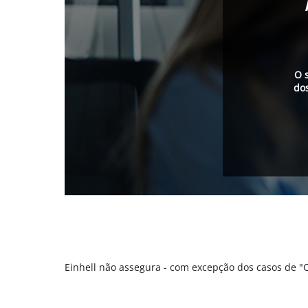
O 
do
Einhell não assegura - com excepção dos casos de 