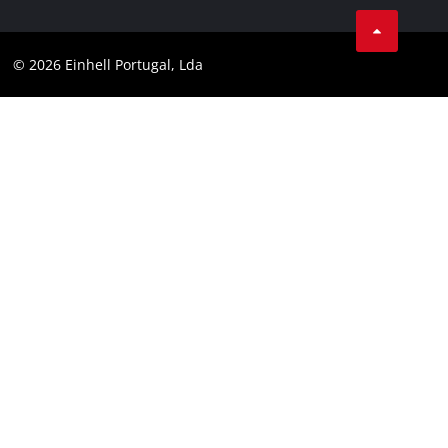
Facebook
Política de privacidade
Youtube
Conformidade
© 2026 Einhell Portugal, Lda
Instagram
Declaração de Acessibilidade
Linkedin