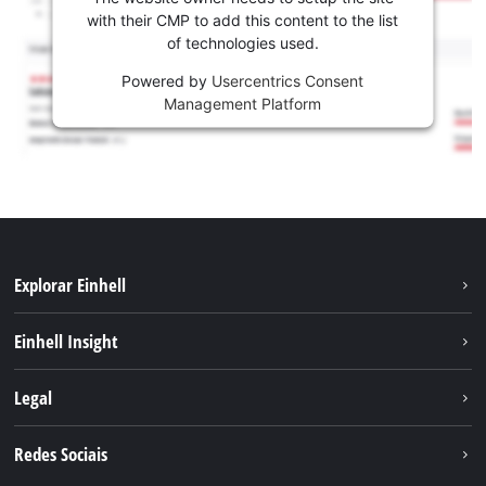
with their CMP to add this content to the list
of technologies used.
Powered by
Usercentrics Consent
Management Platform
Explorar Einhell
Sustentabilidade
Einhell Insight
Sistema de bateria
Sobre nós
Legal
Serviço
A Einhell no mundo
Contacto
Redes Sociais
Carreira
Aviso legal