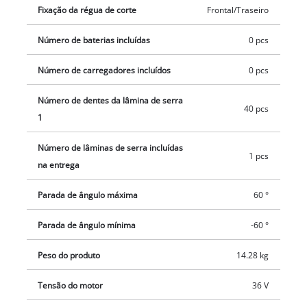
equipada com proteção contra sobrecarga e uma função de
Fixação da régua de corte
Frontal/Traseiro
Softstart. O fornecimento inclui um batente angular para
cortes de meia-esquadria precisos de -60º a +60º. Também
Número de baterias incluídas
0 pcs
estão incluídos no escopo de fornecimento uma lâmina de
Número de carregadores incluídos
0 pcs
serra de ponta de carboneto de alta qualidade e uma vara
deslizante. A Einhell serra circular de mesa a bateria TE-TS
Número de dentes da lâmina de serra
36/8 T Li-Solo é fornecida sem baterias e sem carregador.
40 pcs
1
Estão disponíveis em separado.
Número de lâminas de serra incluídas
1 pcs
na entrega
Parada de ângulo máxima
60 °
Parada de ângulo mínima
-60 °
Peso do produto
14.28 kg
Tensão do motor
36 V