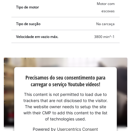
Motor com
Tipo de motor
escovas
Tipo de sucção
Na carcaça
Velocidade em vazio máx.
3800 min^-1
Precisamos do
Precisamos do seu consentimento para
seu
carregar o serviço Youtube videos!
consentimento
para carregar o
This content is not permitted to load due to
serviço
trackers that are not disclosed to the visitor.
Youtube!
The website owner needs to setup the site
with their CMP to add this content to the list
This
of technologies used.
content
is
Powered by
Usercentrics Consent