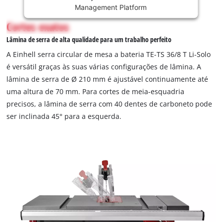
not
Management Platform
permitted
Cortes exatos
to
load
Lâmina de serra de alta qualidade para um trabalho perfeito
due
A Einhell serra circular de mesa a bateria TE-TS 36/8 T Li-Solo
to
é versátil graças às suas várias configurações de lâmina. A
trackers
lâmina de serra de Ø 210 mm é ajustável continuamente até
that
are
uma altura de 70 mm. Para cortes de meia-esquadria
not
precisos, a lâmina de serra com 40 dentes de carboneto pode
disclosed
ser inclinada 45° para a esquerda.
to
the
visitor.
The
website
owner
needs
to
setup
the