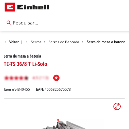
Bricolagem
Voltar
|
Serras
Serras de Bancada
Serra de mesa a bateria
Serra de mesa a bateria
TE-TS 36/8 T Li-Solo
Item nº:
4340455
EAN:
4006825675573
Português
PT
Português