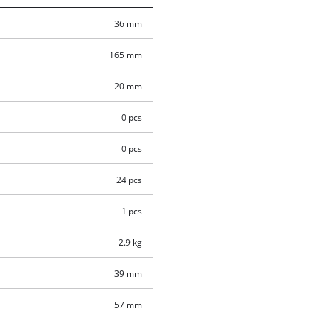
36 mm
165 mm
20 mm
0 pcs
0 pcs
24 pcs
1 pcs
2.9 kg
39 mm
57 mm