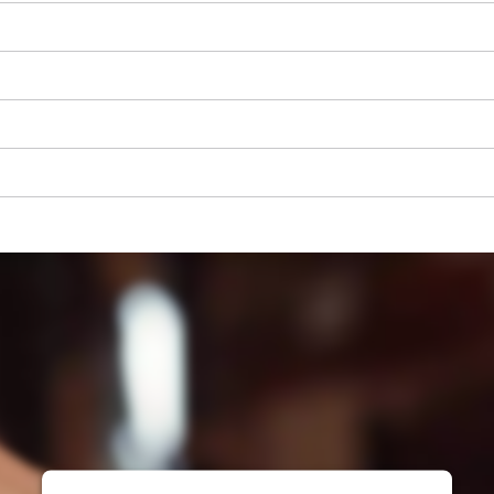
visitor. The website owner needs to setup
the site with their CMP to add this content
to the list of technologies used.
Powered by
Usercentrics Consent
Management Platform