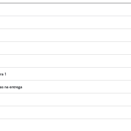
ra 1
as na entrega
Precisamos do seu consentimento para
carregar o serviço Google Maps!
This content is not permitted to load due
to trackers that are not disclosed to the