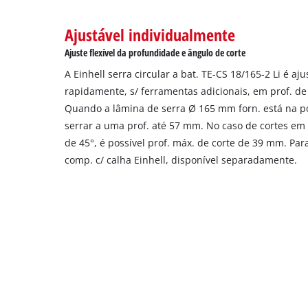
the
site
Ajustável individualmente
with
Ajuste flexível da profundidade e ângulo de corte
their
CMP
A Einhell serra circular a bat. TE-CS 18/165-2 Li é aj
to
rapidamente, s/ ferramentas adicionais, em prof. de 
add
Quando a lâmina de serra Ø 165 mm forn. está na po
this
serrar a uma prof. até 57 mm. No caso de cortes em â
content
de 45°, é possível prof. máx. de corte de 39 mm. Para
to
the
comp. c/ calha Einhell, disponível separadamente.
list
of
technologies
used.
Powered
by
Usercentrics
Consent
Management