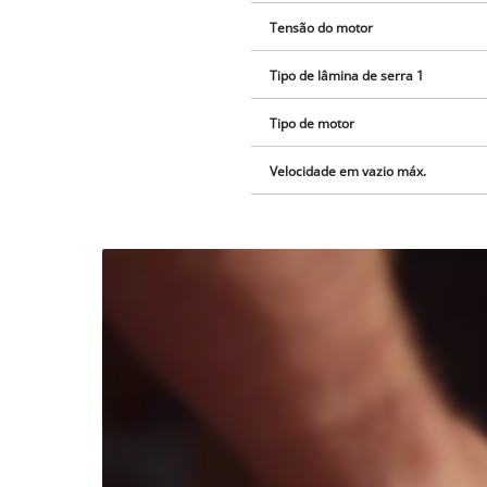
Tensão do motor
Tipo de lâmina de serra 1
Tipo de motor
Velocidade em vazio máx.
Precisamos do
seu
consentimento
para carregar o
serviço
Youtube!
This