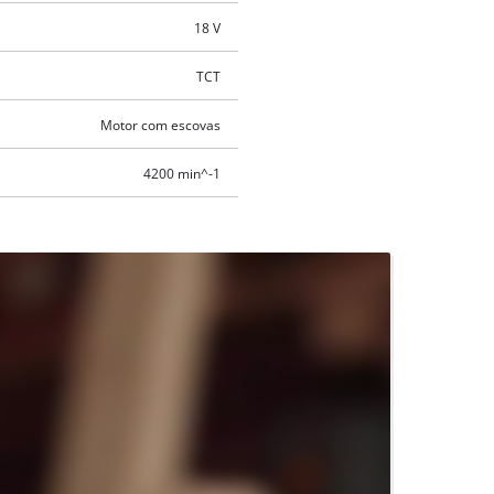
18 V
TCT
Motor com escovas
4200 min^-1