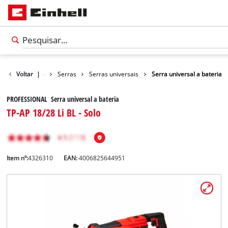
Bricolagem
Voltar
|
Serras
Serras universais
Serra universal a bateria
PROFESSIONAL Serra universal a bateria
TP-AP 18/28 Li BL - Solo
Item nº:
4326310
EAN:
4006825644951
Português
PT
Português