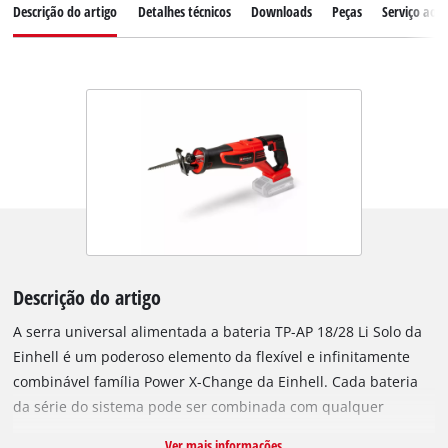
Descrição do artigo
Detalhes técnicos
Downloads
Peças
Serviço ao c
Descrição do artigo
A serra universal alimentada a bateria TP-AP 18/28 Li Solo da
Einhell é um poderoso elemento da flexível e infinitamente
combinável família Power X-Change da Einhell. Cada bateria
da série do sistema pode ser combinada com qualquer
aparelho PXC. Motor sem escovas (Brushless) oferece mais
Ver mais informações