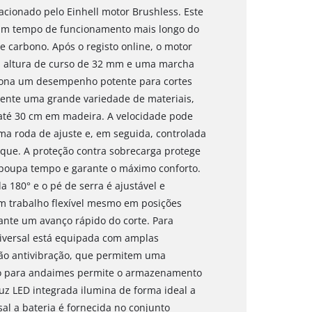
 acionado pelo Einhell motor Brushless. Este
 um tempo de funcionamento mais longo do
 carbono. Após o registo online, o motor
a altura de curso de 32 mm e uma marcha
ciona um desempenho potente para cortes
lmente uma grande variedade de materiais,
té 30 cm em madeira. A velocidade pode
ma roda de ajuste e, em seguida, controlada
nque. A proteção contra sobrecarga protege
 poupa tempo e garante o máximo conforto.
 180° e o pé de serra é ajustável e
m trabalho flexível mesmo em posições
rante um avanço rápido do corte. Para
niversal está equipada com amplas
ção antivibração, que permitem uma
ho para andaimes permite o armazenamento
z LED integrada ilumina de forma ideal a
sal a bateria é fornecida no conjunto