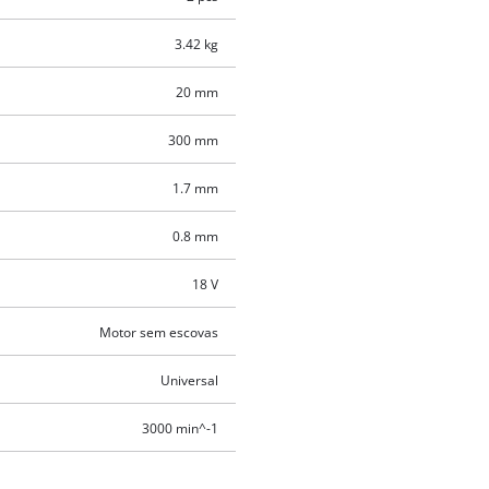
3.42 kg
20 mm
300 mm
1.7 mm
0.8 mm
18 V
Motor sem escovas
Universal
3000 min^-1