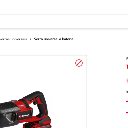
Serras universais
Serra universal a bateria
P
I