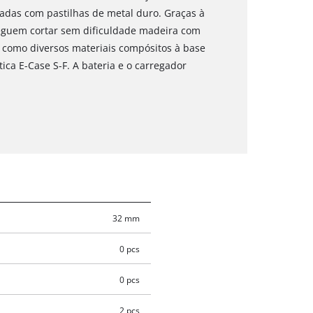
das com pastilhas de metal duro. Graças à
seguem cortar sem dificuldade madeira com
 como diversos materiais compósitos à base
ca E-Case S-F. A bateria e o carregador
32 mm
0 pcs
0 pcs
2 pcs