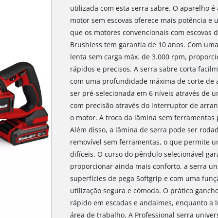
utilizada com esta serra sabre. O aparelho é
motor sem escovas oferece mais potência e
que os motores convencionais com escovas de
Brushless tem garantia de 10 anos. Com um
lenta sem carga máx. de 3.000 rpm, propor
rápidos e precisos. A serra sabre corta faci
com uma profundidade máxima de corte de a
ser pré-selecionada em 6 níveis através de u
com precisão através do interruptor de arra
o motor. A troca da lâmina sem ferramentas
Além disso, a lâmina de serra pode ser rodada
removível sem ferramentas, o que permite u
difíceis. O curso do pêndulo selecionável ga
proporcionar ainda mais conforto, a serra u
superfícies de pega Softgrip e com uma fun
utilização segura e cómoda. O prático ganc
rápido em escadas e andaimes, enquanto a lu
área de trabalho. A Professional serra univer