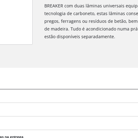
BREAKER com duas lâminas universais equipa
tecnologia de carboneto, estas lâminas con
pregos, ferragens ou resíduos de betão, bem
de madeira. Tudo é acondicionado numa práti
estão disponíveis separadamente.
Precisamos do seu consentimento para
carregar o serviço Google Maps!
This content is not permitted to load due
to trackers that are not disclosed to the
as na entrega