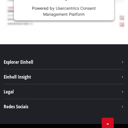
Powered by
Usercentrics Consent
Management Platform
Explorar Einhell
Sustentabilidade
Einhell Insight
Sistema de bateria
Sobre nós
Legal
Serviço
A Einhell no mundo
Contacto
Redes Sociais
Carreira
Aviso legal
Facebook
Política de privacidade
Youtube