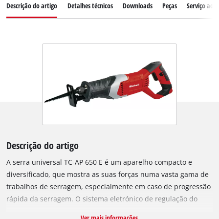
Descrição do artigo
Detalhes técnicos
Downloads
Peças
Serviço ao c
Descrição do artigo
A serra universal TC-AP 650 E é um aparelho compacto e
diversificado, que mostra as suas forças numa vasta gama de
trabalhos de serragem, especialmente em caso de progressão
rápida da serragem. O sistema eletrónico de regulação do
número de cursos permite um ajuste preciso ao material, à
Ver mais informações