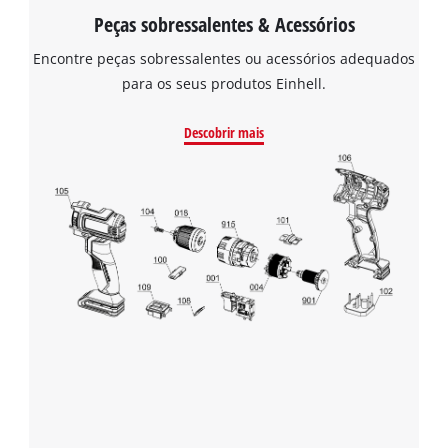
Peças sobressalentes & Acessórios
Encontre peças sobressalentes ou acessórios adequados
para os seus produtos Einhell.
Descobrir mais
Precisamos do seu consentimento para
carregar o serviço Google Maps!
This content is not permitted to load due
to trackers that are not disclosed to the
visitor. The website owner needs to setup
the site with their CMP to add this content
to the list of technologies used.
Powered by
Usercentrics Consent
Management Platform