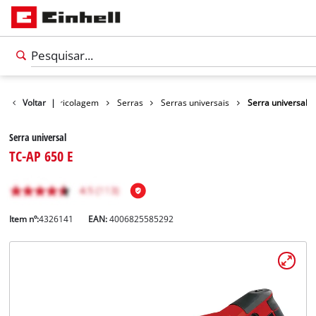
Produtos
Voltar
|
Bricolagem
Serras
Serras universais
Serra universal
Serra universal
TC-AP 650 E
Item nº:
4326141
EAN:
4006825585292
Português
PT
Português