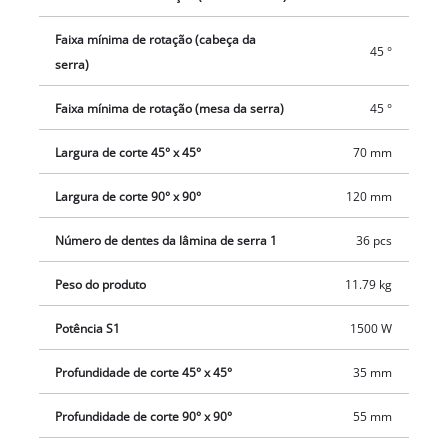
trabalho podem ser fixados. As ligações de aspiração
integradas de Ø 36 mm, às quais, por exemplo, todos os
Faixa mínima de rotação (cabeça da
45 °
Einhell aspiradores a seco e a molhado podem ser
serra)
conectados, garantem um trabalho limpo.
Faixa mínima de rotação (mesa da serra)
45 °
Largura de corte 45° x 45°
70 mm
Largura de corte 90° x 90°
120 mm
Número de dentes da lâmina de serra 1
36 pcs
Peso do produto
11.79 kg
Potência S1
1500 W
Profundidade de corte 45° x 45°
35 mm
Profundidade de corte 90° x 90°
55 mm