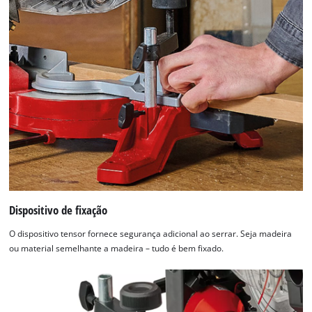
This content is not permitted to load due
to trackers that are not disclosed to the
visitor. The website owner needs to setup
the site with their CMP to add this content
to the list of technologies used.
Powered by
Usercentrics Consent
Management Platform
Dispositivo de fixação
O dispositivo tensor fornece segurança adicional ao serrar. Seja madeira
ou material semelhante a madeira – tudo é bem fixado.