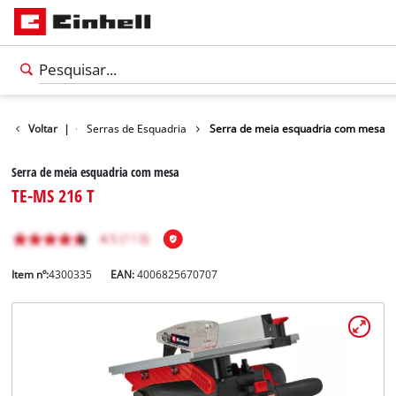
em
Voltar
Serras
|
Serras de Esquadria
Serra de meia esquadria com mesa
Serra de meia esquadria com mesa
TE-MS 216 T
Item nº:
4300335
EAN:
4006825670707
Português
PT
Português