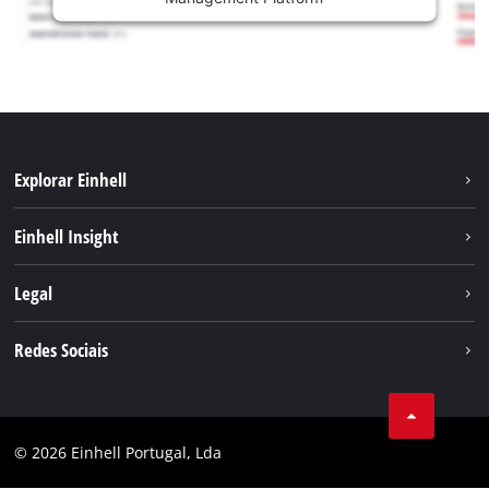
Explorar Einhell
Sustentabilidade
Einhell Insight
Sistema de bateria
Sobre nós
Legal
Serviço
A Einhell no mundo
Contacto
Redes Sociais
Carreira
Aviso legal
Facebook
Política de privacidade
Youtube
Conformidade
© 2026 Einhell Portugal, Lda
Instagram
Declaração de Acessibilidade