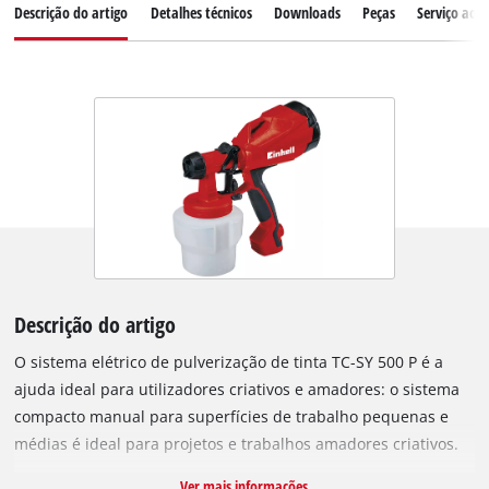
Descrição do artigo
Detalhes técnicos
Downloads
Peças
Serviço ao c
Descrição do artigo
O sistema elétrico de pulverização de tinta TC-SY 500 P é a
ajuda ideal para utilizadores criativos e amadores: o sistema
compacto manual para superfícies de trabalho pequenas e
médias é ideal para projetos e trabalhos amadores criativos.
O TC-SY 500 P permite pulverizar tinta e esmalte.
Ver mais informações