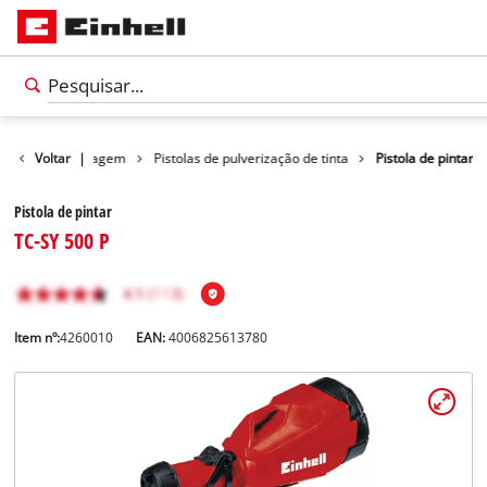
dutos
Voltar
Bricolagem
|
Pistolas de pulverização de tinta
Pistola de pintar
Pistola de pintar
TC-SY 500 P
Item nº:
4260010
EAN:
4006825613780
Português
PT
Português