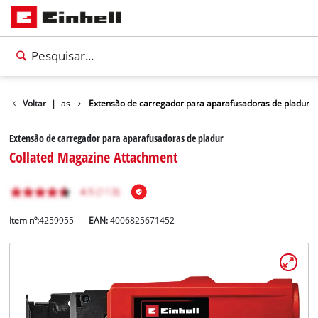
 para ferramentas
Voltar
|
Extensão de carregador para aparafusadoras de pladur
Extensão de carregador para aparafusadoras de pladur
Collated Magazine Attachment
Item nº:
4259955
EAN:
4006825671452
Português
PT
Português