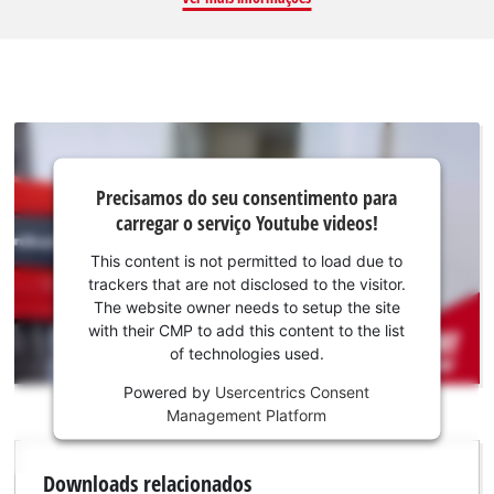
fendas de drywall sem fios Einhell TE-DY 18 Li e a chave de
fendas de drywall Einhell TC-DY 710 E. Usando parafusos de
correia ou parafusos de libertação rápida montados no
carregador, os parafusos de drywall podem ser aparafusados
rapidamente e sem interrupção. O acessório do carregador
pode ser usado com todas as correias de parafuso comuns e é
adequado para parafusos de libertação rápida de 25 a 55 mm
Precisamos do
Precisamos do seu consentimento para
seu
de comprimento. O comprimento do parafuso pode ser
carregar o serviço Youtube videos!
consentimento
facilmente ajustado diretamente na fixação do carregador. A
para carregar o
fixação exata da prof. é realizada por meio de um limi. de
This content is not permitted to load due to
serviço
trackers that are not disclosed to the visitor.
prof. ajustável. Uma broca correspondente para
Youtube!
The website owner needs to setup the site
aparafusamento já está incluída no escopo de fornecimento.
with their CMP to add this content to the list
This
of technologies used.
content
is
Powered by
Usercentrics Consent
not
Management Platform
permitted
to
Downloads relacionados
load