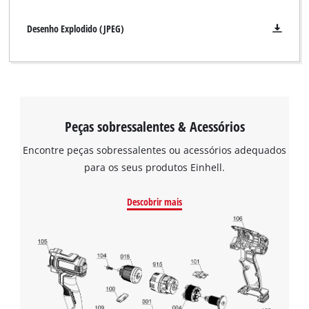
due
to
Desenho Explodido (JPEG)
trackers
that
are
not
disclosed
to
Peças sobressalentes & Acessórios
the
visitor.
Encontre peças sobressalentes ou acessórios adequados
The
para os seus produtos Einhell.
website
owner
needs
Descobrir mais
to
setup
the
site
with
their
CMP