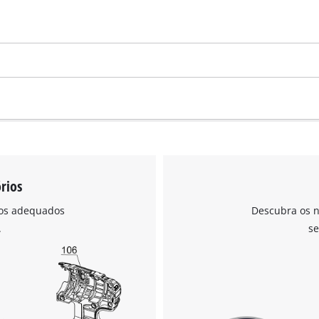
visitor. The website owner needs to setup
the site with their CMP to add this content
to the list of technologies used.
Powered by
Usercentrics Consent
Management Platform
rios
ios adequados
Descubra os n
.
se