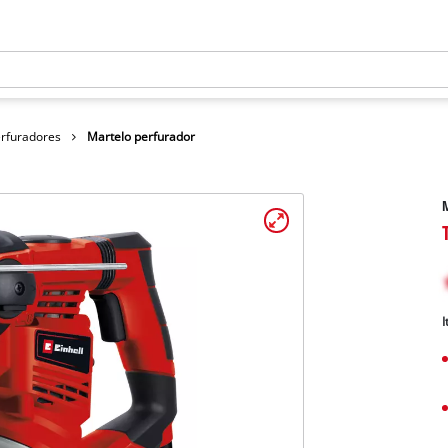
erfuradores
Martelo perfurador
M
I