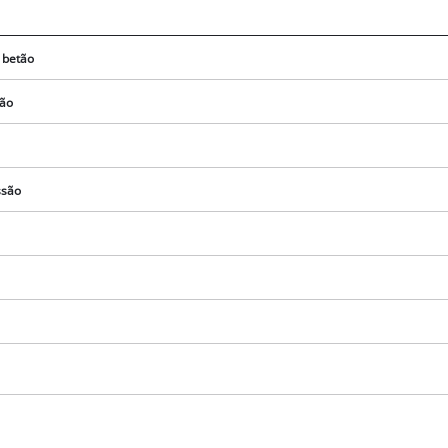
 betão
ção
ssão
Precisamos do seu consentimento para
carregar o serviço Google Maps!
This content is not permitted to load due
to trackers that are not disclosed to the