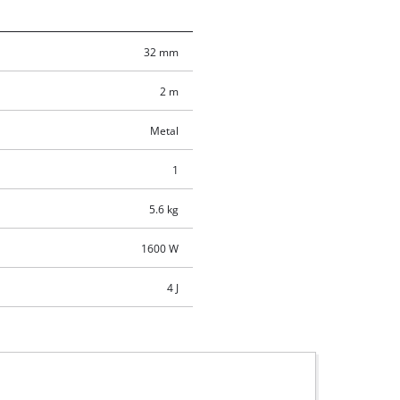
32 mm
2 m
Metal
1
5.6 kg
1600 W
4 J