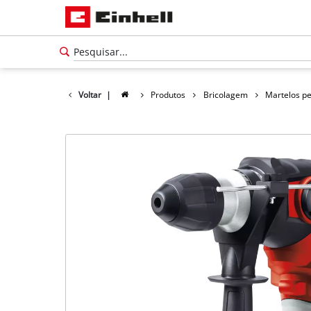
Voltar
|
Produtos
Bricolagem
Martelos p
Português
PT
Português