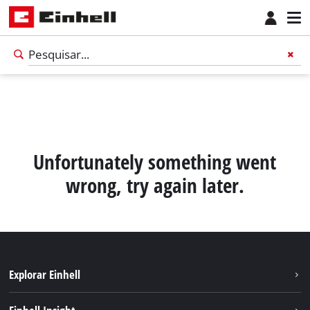
Unfortunately something went
wrong, try again later.
Explorar Einhell
Português
PT
Português
Sustentabilidade