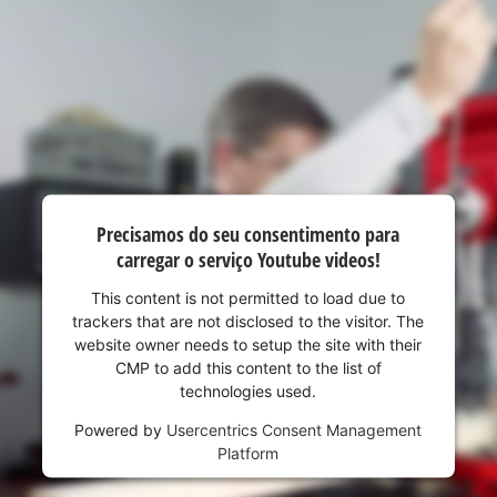
visitor. The website owner needs to setup
the site with their CMP to add this content
to the list of technologies used.
Powered by
Usercentrics Consent
Management Platform
Precisamos do seu consentimento para
carregar o serviço Youtube videos!
This content is not permitted to load due to
trackers that are not disclosed to the visitor. The
website owner needs to setup the site with their
CMP to add this content to the list of
technologies used.
Powered by
Usercentrics Consent Management
Platform