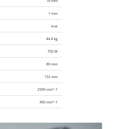
16 mm
1 mm
true
44.4 kg
750 W
80 mm
152 mm
2500 min^-1
450 min^-1