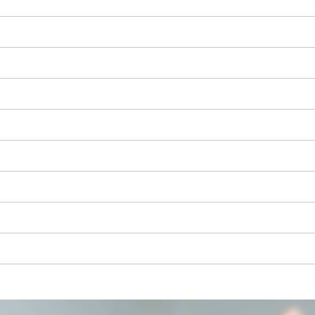
Precisamos do seu consentimento para
carregar o serviço Google Maps!
This content is not permitted to load due
to trackers that are not disclosed to the