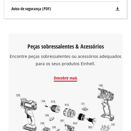
Aviso de segurança (PDF)
Peças sobressalentes & Acessórios
Encontre peças sobressalentes ou acessórios adequados
para os seus produtos Einhell.
Descobrir mais
Precisamos do seu consentimento para
carregar o serviço Google Maps!
This content is not permitted to load due
to trackers that are not disclosed to the
visitor. The website owner needs to setup
the site with their CMP to add this content
to the list of technologies used.