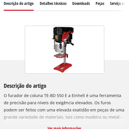
Descrição do artigo
Detalhes técnicos
Downloads
Peças
Serviço ao c
Descrição do artigo
O furador de coluna TE-BD 550 E a Einhell é uma ferramenta
de precisão para níveis de exigência elevados. Os furos
podem ser feitos com uma elevada exatidão em peças de uma
grande variedade de materiais, tais como madeira ou metal -
com uma profundidade máxima de perfuração de até 60 mm.
Ver mais informações