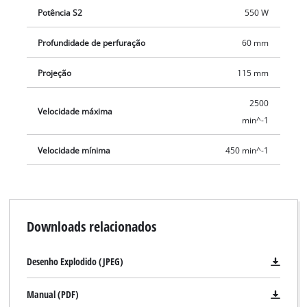
Potência S2
550 W
Profundidade de perfuração
60 mm
Projeção
115 mm
2500
Velocidade máxima
min^-1
Velocidade mínima
450 min^-1
Downloads relacionados
Desenho Explodido (JPEG)
Manual (PDF)