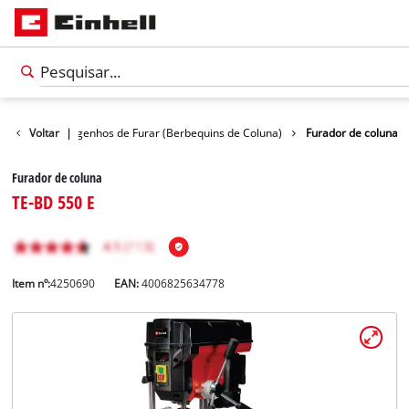
bequins
Voltar
Engenhos de Furar (Berbequins de Coluna)
|
Furador de coluna
Furador de coluna
TE-BD 550 E
Item nº:
4250690
EAN:
4006825634778
Português
PT
Português