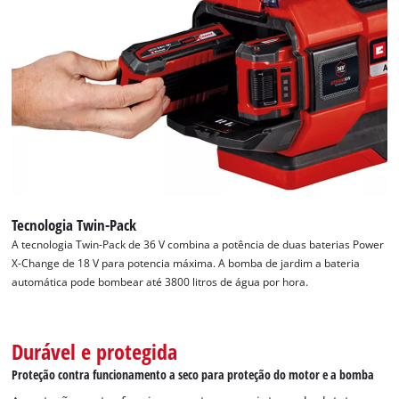
Tecnologia Twin-Pack
A tecnologia Twin-Pack de 36 V combina a potência de duas baterias Power
X-Change de 18 V para potencia máxima. A bomba de jardim a bateria
automática pode bombear até 3800 litros de água por hora.
Durável e protegida
Precisamos do seu consentimento para
Proteção contra funcionamento a seco para proteção do motor e a bomba
carregar o serviço Google Maps!