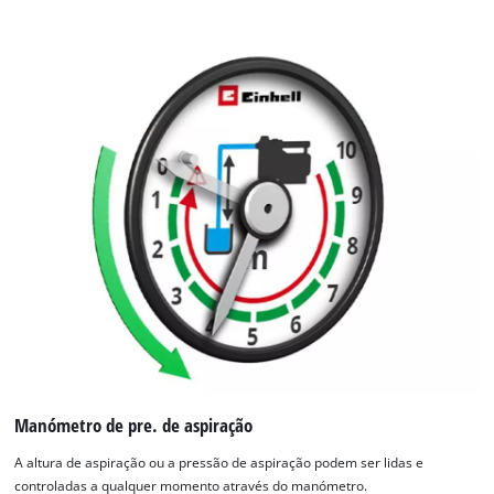
technologies
used.
Powered
by
Usercentrics
Consent
Management
Platform
Manómetro de pre. de aspiração
A altura de aspiração ou a pressão de aspiração podem ser lidas e
controladas a qualquer momento através do manómetro.