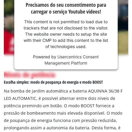
Precisamos do
protegida por uma proteção contra funcionamento a seco,
Precisamos do seu consentimento para
seu
que desliga automaticamente o aparelho assim que não seja
carregar o serviço Youtube videos!
consentimento
possível aspirar mais água. A bomba de superfície automática
para carregar o
This content is not permitted to load due to
a bateria está equipado com uma pega de transporte central
serviço
trackers that are not disclosed to the visitor.
para fácil transporte e com furos de fixação para uma fixação
Youtube!
The website owner needs to setup the site
num local permanente. A bomba está equipada com duas
with their CMP to add this content to the list
This
uniões roscadas em metal robustas. O aparelho é fornecido
of technologies used.
content
sem bat. nem carreg. Estes estão disp. em separado.
is
Powered by
Usercentrics Consent
not
Management Platform
permitted
Níveis de potência
to
load
Escolha simples: modo de poupança de energia e modo BOOST
due
Na bomba de jardim automática a bateria AQUINNA 36/38 F
to
LED AUTOMATIC, é possível alternar entre dois níveis de
trackers
potência premindo um botão. O modo BOOST fornece a
that
are
pressão de bombeamento mais elevada disponível. O modo
not
de poupança de energia funciona com pressão reduzida,
disclosed
prolongando assim a autonomia da bateria. Desta forma, é
to