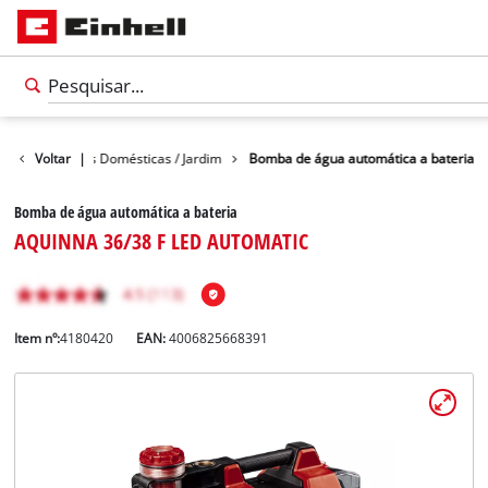
gua
Voltar
Bombas Domésticas / Jardim
|
Bomba de água automática a bateria
Bomba de água automática a bateria
AQUINNA 36/38 F LED AUTOMATIC
Item nº:
4180420
EAN:
4006825668391
Português
PT
Português