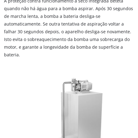
A proteção contra funcionamento a seco integrada deteta
This content is not permitted to load due
quando não há água para a bomba aspirar. Após 30 segundos
to trackers that are not disclosed to the
de marcha lenta, a bomba a bateria desliga-se
visitor. The website owner needs to setup
automaticamente. Se outra tentativa de aspiração voltar a
the site with their CMP to add this content
falhar 30 segundos depois, o aparelho desliga-se novamente.
to the list of technologies used.
Isto evita o sobreaquecimento da bomba uma sobrecarga do
Powered by
Usercentrics Consent
motor, e garante a longevidade da bomba de superfície a
Management Platform
bateria.