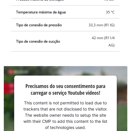
Temperatura máxima da água
35 °C
Tipo de conexão de pressão
33,3 mm (R1 IG)
42 mm (R11/4
Tipo de conexão de sucção
AG)
Precisamos do
Precisamos do seu consentimento para
seu
carregar o serviço Youtube videos!
consentimento
para carregar o
This content is not permitted to load due to
serviço
trackers that are not disclosed to the visitor.
Youtube!
The website owner needs to setup the site
with their CMP to add this content to the list
This
of technologies used.