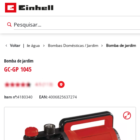
os
Voltar
Bombas de água
|
Bombas Domésticas / Jardim
Bomba de jardim
Bomba de jardim
GC-GP 1045
Item nº:
4180340
EAN:
4006825637274
Português
PT
Português