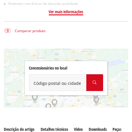
Vedantes mecânicos de elevada qualidade
Ver mais informações
Comparar produto
Concessionários no local
Código postal ou cidade
Descrição do artigo
Detalhes técnicos
Video
Downloads
Peças
Ser