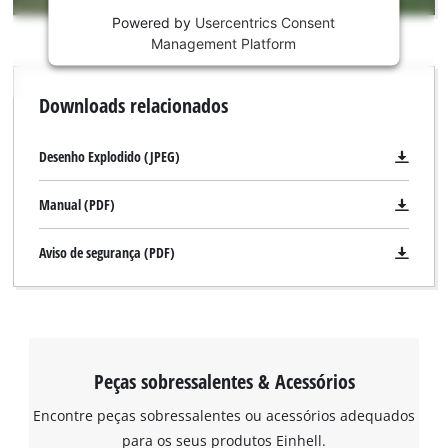
content
is
Powered by
Usercentrics Consent
not
Management Platform
permitted
to
Downloads relacionados
load
due
to
Desenho Explodido (JPEG)
trackers
that
Manual (PDF)
are
not
Aviso de segurança (PDF)
disclosed
to
the
visitor.
The
website
Peças sobressalentes & Acessórios
owner
needs
Encontre peças sobressalentes ou acessórios adequados
to
Precisamos do seu consentimento para
para os seus produtos Einhell.
setup