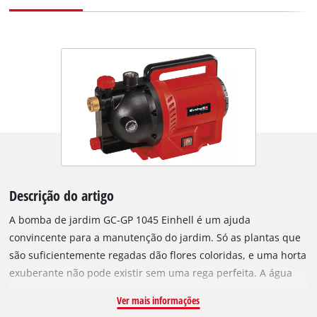
Descrição do artigo
A bomba de jardim GC-GP 1045 Einhell é um ajuda
convincente para a manutenção do jardim. Só as plantas que
são suficientemente regadas dão flores coloridas, e uma horta
exuberante não pode existir sem uma rega perfeita. A água
ideal é a água “macia”, da chuva, ou a água de nascentes
Ver mais informações
naturais, dado que são águas “mais leves”. Ao contrário da