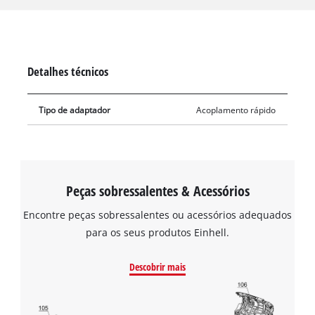
de água de até 10 bar e garante uma ligação firme e segura
com o prático acoplamento rápido. Perfeito para uso em
enchentes ou inundações, quando mangueiras grandes e
pequenas precisam ser conectadas de forma rápida e fiável. É
Detalhes técnicos
fornecido um adaptador para mangueira.
Tipo de adaptador
Acoplamento rápido
Peças sobressalentes & Acessórios
Encontre peças sobressalentes ou acessórios adequados
para os seus produtos Einhell.
Descobrir mais