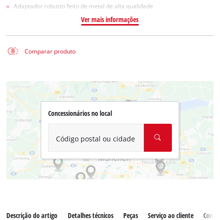
Adaptador robusto feito de metal de alta qualidade
Ver mais informações
Comparar produto
Concessionários no local
Código postal ou cidade
Descrição do artigo
Detalhes técnicos
Peças
Serviço ao cliente
Comen