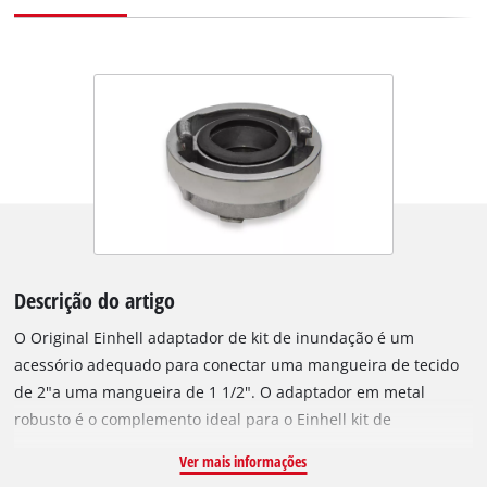
Descrição do artigo
O Original Einhell adaptador de kit de inundação é um
acessório adequado para conectar uma mangueira de tecido
de 2"a uma mangueira de 1 1/2". O adaptador em metal
robusto é o complemento ideal para o Einhell kit de
inundação E-DP 7535 N LL (ECO) 20 e GE-DP 7535 N LL (ECO).
Ver mais informações
Graças à sua construção durável, pode suportar uma pressão