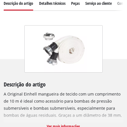
Descrição do artigo
Detalhes técnicos
Peças
Serviço ao cliente
Comen
Descrição do artigo
A Original Einhell mangueira de tecido com um comprimento
de 10 m é ideal como acessório para bombas de pressão
submersíveis e bombas submersíveis, especialmente para
bombas de águas residuais. Graças a um diâmetro de 38 mm,
é adequada para transportar grandes quantidades de água
Ver mais informações