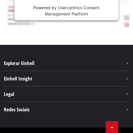
Powered by
Usercentrics Consent
Management Platform
Explorar Einhell
Sustentabilidade
Einhell Insight
Sistema de bateria
Sobre nós
Legal
Serviço
A Einhell no mundo
Contacto
Redes Sociais
Carreira
Aviso legal
Facebook
Política de privacidade
Youtube