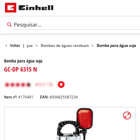
Bombas de água
Voltar
|
Bombas de águas residuais
Bomba para água suja
Bomba para água suja
GC-DP 6315 N
Item nº:
4170491
EAN:
4006825587234
Português
PT
Português