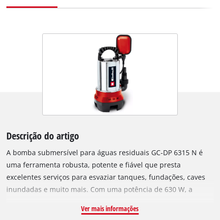
Descrição do artigo
A bomba submersível para águas residuais GC-DP 6315 N é
uma ferramenta robusta, potente e fiável que presta
excelentes serviços para esvaziar tanques, fundações, caves
inundadas e muito mais. Com uma potência de 630 W, a
potente bomba transporta até 17.000 litros/hora de água
Ver mais informações
residual. O seu interruptor de boia, de ajuste contínuo,