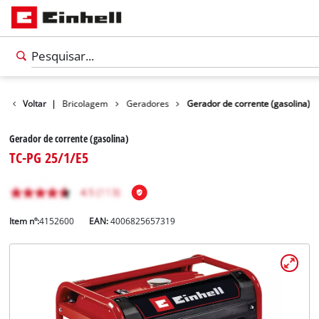
Produtos
Voltar
|
Bricolagem
Geradores
Gerador de corrente (gasolina)
Gerador de corrente (gasolina)
TC-PG 25/1/E5
Item nº:
4152600
EAN:
4006825657319
Português
PT
Português