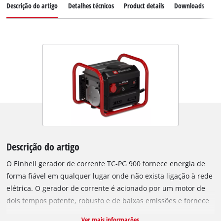
Descrição do artigo
Detalhes técnicos
Product details
Downloads
Pe
Descrição do artigo
O Einhell gerador de corrente TC-PG 900 fornece energia de
forma fiável em qualquer lugar onde não exista ligação à rede
elétrica. O gerador de corrente é acionado por um motor de
dois tempos potente, robusto e de baixas emissões e fornece
uma alimentação elétrica constante, por exemplo em hortas
Ver mais informações