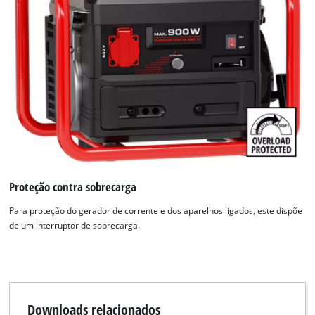
to trackers that are not disclosed to the
visitor. The website owner needs to setup
the site with their CMP to add this content
to the list of technologies used.
Powered by
Usercentrics Consent
Management Platform
Proteção contra sobrecarga
Para proteção do gerador de corrente e dos aparelhos ligados, este dispõe
de um interruptor de sobrecarga.
Downloads relacionados