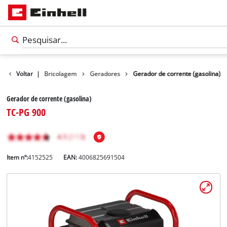
Produtos
Voltar
|
Bricolagem
Geradores
Gerador de corrente (gasolina)
Gerador de corrente (gasolina)
TC-PG 900
Item nº:
4152525
EAN:
4006825691504
Português
PT
Português