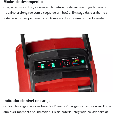
Modos de desempenho
Graças ao modo Eco, a duração da bateria pode ser prolongada para um
trabalho prolongado com o toque de um botão. Em seguida, o trabalho é
feito com menos pressão e com tempo de funcionamento prolongado.
Precisamos do seu consentimento para
carregar o serviço Google Maps!
This content is not permitted to load due
Indicador de nível de carga
to trackers that are not disclosed to the
O nível de carga das duas baterias Power X-Change usadas pode ser lido a
visitor. The website owner needs to setup
qualquer momento no indicador LED da bateria integrado na lavadora de
the site with their CMP to add this content