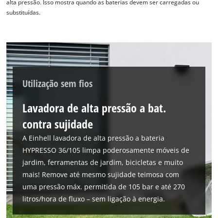
alta pressão. Isso mostra quando as baterias devem ser carregadas ou
to the list of technologies used.
substituídas.
Powered by
Usercentrics Consent
Management Platform
Utilização sem fios
Lavadora de alta pressão a bat.
contra sujidade
A Einhell lavadora de alta pressão a bateria
HYPRESSO 36/105 limpa poderosamente móveis de
jardim, ferramentas de jardim, bicicletas e muito
mais! Remove até mesmo sujidade teimosa com
uma pressão máx. permitida de 105 bar e até 270
litros/hora de fluxo – sem ligação à energia.