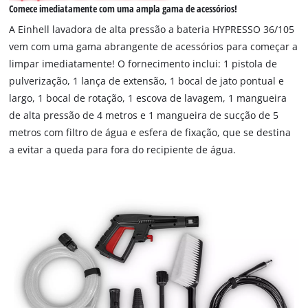
load
Comece imediatamente com uma ampla gama de acessórios!
due
A Einhell lavadora de alta pressão a bateria HYPRESSO 36/105
to
vem com uma gama abrangente de acessórios para começar a
trackers
limpar imediatamente! O fornecimento inclui: 1 pistola de
that
are
pulverização, 1 lança de extensão, 1 bocal de jato pontual e
not
largo, 1 bocal de rotação, 1 escova de lavagem, 1 mangueira
disclosed
de alta pressão de 4 metros e 1 mangueira de sucção de 5
to
metros com filtro de água e esfera de fixação, que se destina
the
a evitar a queda para fora do recipiente de água.
visitor.
The
website
owner
needs
to
setup
the
site
with
their