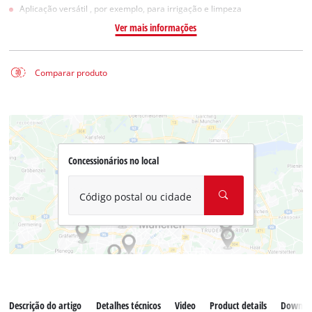
Aplicação versátil , por exemplo, para irrigação e limpeza
Ver mais informações
Comparar produto
Concessionários no local
Código postal ou cidade
Descrição do artigo
Detalhes técnicos
Video
Product details
Downlo