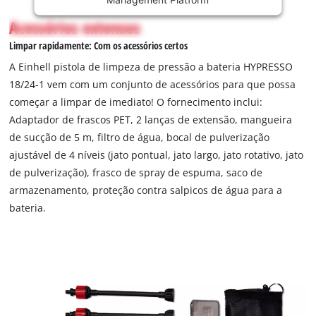
permitted
Acessórios extensos
to
load
Limpar rapidamente: Com os acessórios certos
due
A Einhell pistola de limpeza de pressão a bateria HYPRESSO
to
18/24-1 vem com um conjunto de acessórios para que possa
trackers
começar a limpar de imediato! O fornecimento inclui:
that
are
Adaptador de frascos PET, 2 lanças de extensão, mangueira
not
de sucção de 5 m, filtro de água, bocal de pulverização
disclosed
ajustável de 4 níveis (jato pontual, jato largo, jato rotativo, jato
to
de pulverização), frasco de spray de espuma, saco de
the
armazenamento, proteção contra salpicos de água para a
visitor.
The
bateria.
website
owner
needs
to
setup
the
site