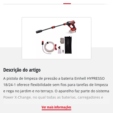
Descrição do artigo
A pistola de limpeza de pressão a bateria Einhell HYPRESSO
18/24-1 oferece flexibilidade sem fios para tarefas de limpeza
e rega no jardim e no terraço. O aparelho faz parte do sistema
Power X-Change, no qual todas as baterias, carregadores e
ferramentas podem ser combinados entre si. O limpador de
Ver mais informações
média pressão a bateria funciona com uma pressão máxima