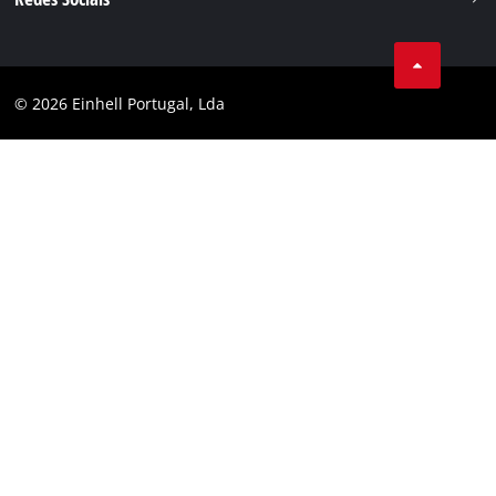
Aviso legal
Facebook
Política de privacidade
Youtube
Conformidade
© 2026 Einhell Portugal, Lda
Instagram
Declaração de Acessibilidade
Linkedin