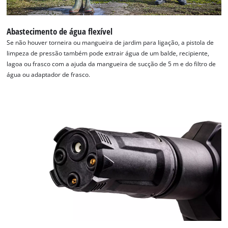
Abastecimento de água flexível
Se não houver torneira ou mangueira de jardim para ligação, a pistola de
limpeza de pressão também pode extrair água de um balde, recipiente,
lagoa ou frasco com a ajuda da mangueira de sucção de 5 m e do filtro de
água ou adaptador de frasco.
Precisamos do seu consentimento para
carregar o serviço Google Maps!
This content is not permitted to load due
to trackers that are not disclosed to the
visitor. The website owner needs to setup
the site with their CMP to add this content
to the list of technologies used.