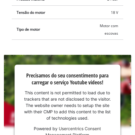
Tensão do motor
18 V
Motor com
Tipo de motor
escovas
Precisamos do
Precisamos do seu consentimento para
seu
carregar o serviço Youtube videos!
consentimento
para carregar o
This content is not permitted to load due to
serviço
trackers that are not disclosed to the visitor.
Youtube!
The website owner needs to setup the site
with their CMP to add this content to the list
This
of technologies used.
content
is
Powered by
Usercentrics Consent
not
Management Platform