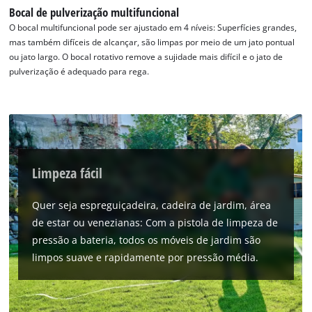
Powered by
Usercentrics Consent
Bocal de pulverização multifuncional
Management Platform
O bocal multifuncional pode ser ajustado em 4 níveis: Superfícies grandes,
mas também difíceis de alcançar, são limpas por meio de um jato pontual
ou jato largo. O bocal rotativo remove a sujidade mais difícil e o jato de
pulverização é adequado para rega.
Limpeza fácil
Quer seja espreguiçadeira, cadeira de jardim, área
de estar ou venezianas: Com a pistola de limpeza de
pressão a bateria, todos os móveis de jardim são
limpos suave e rapidamente por pressão média.