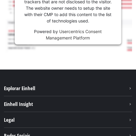
trackers that are not disclosed to the visitor.
The website owner needs to setup the site
with their CMP to add this content to the list
of technologies used.
Powered by
Usercentrics Consent
Management Platform
Explorar Einhell
Sustentabilidade
Einhell Insight
Sistema de bateria
Sobre nós
Legal
Serviço
A Einhell no mundo
Contacto
Redes Sociais
Carreira