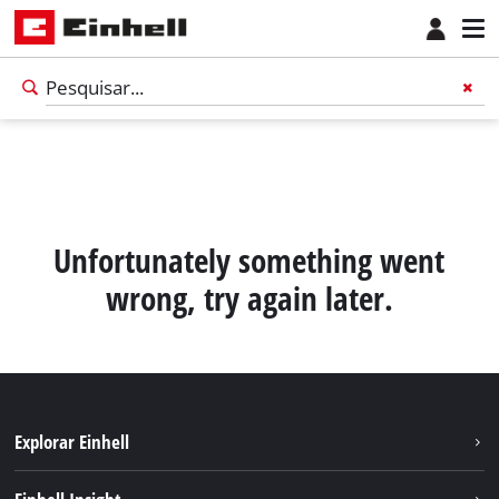
Unfortunately something went
wrong, try again later.
Explorar Einhell
Português
PT
Português
Sustentabilidade