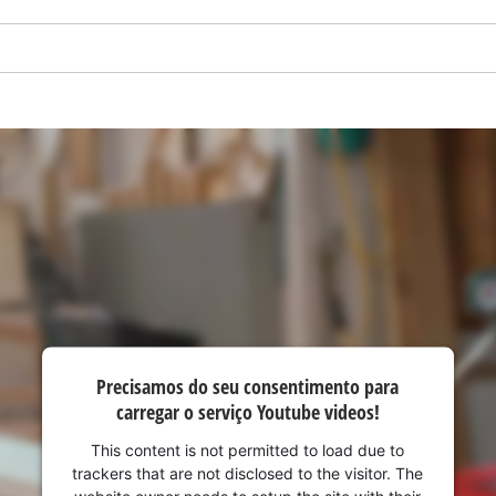
visitor. The website owner needs to setup
the site with their CMP to add this content
to the list of technologies used.
Powered by
Usercentrics Consent
Management Platform
Precisamos do seu consentimento para
carregar o serviço Youtube videos!
This content is not permitted to load due to
trackers that are not disclosed to the visitor. The