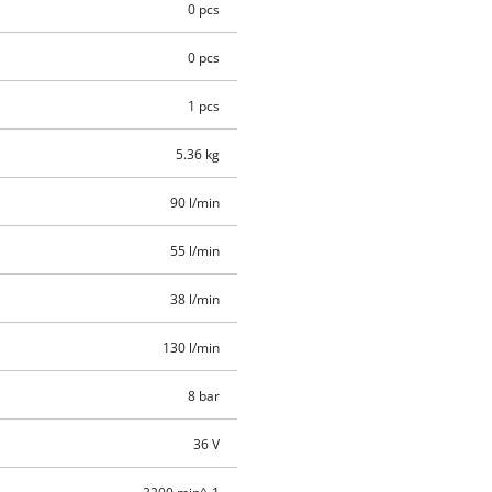
0 pcs
0 pcs
1 pcs
5.36 kg
90 l/min
55 l/min
38 l/min
130 l/min
8 bar
36 V