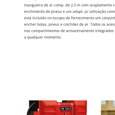
to
mangueira de ar comp. de 2,5 m com acoplamento r
add
enchimento de pneus e um adapt. p/ utilização como 
this
está incluído no escopo de fornecimento um conjun
content
encher bolas, pneus e colchões de ar. Todos os ace
to
the
nos compartimentos de armazenamento integrados e
list
a qualquer momento.
of
technologies
used.
Powered
by
Usercentrics
Consent
Management
Platform