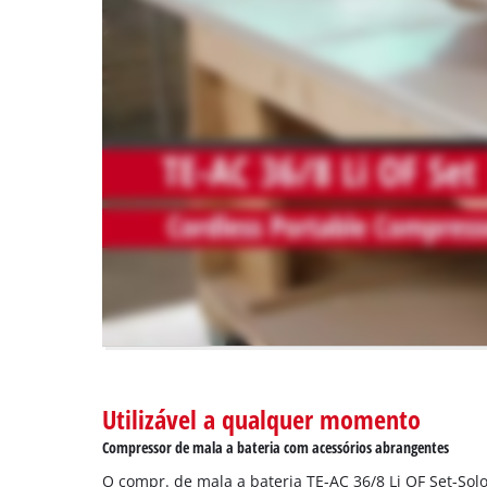
due
to
trackers
that
are
not
disclosed
to
the
visitor.
The
website
owner
needs
to
setup
the
site
Utilizável a qualquer momento
with
Compressor de mala a bateria com acessórios abrangentes
their
CMP
O compr. de mala a bateria TE-AC 36/8 Li OF Set-Solo