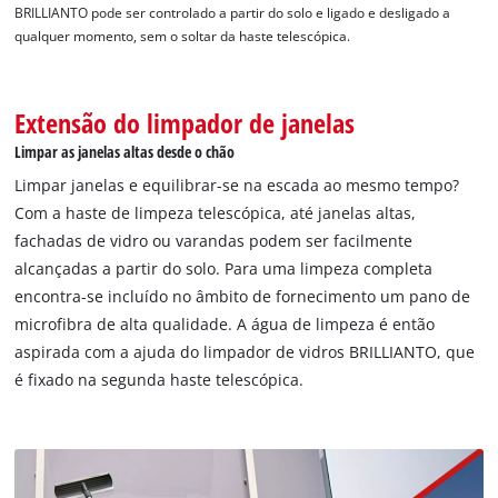
Precisamos do seu consentimento para
BRILLIANTO pode ser controlado a partir do solo e ligado e desligado a
carregar o serviço Google Maps!
qualquer momento, sem o soltar da haste telescópica.
This content is not permitted to load due
to trackers that are not disclosed to the
visitor. The website owner needs to setup
Extensão do limpador de janelas
the site with their CMP to add this content
Limpar as janelas altas desde o chão
to the list of technologies used.
Limpar janelas e equilibrar-se na escada ao mesmo tempo?
Powered by
Usercentrics Consent
Com a haste de limpeza telescópica, até janelas altas,
Management Platform
fachadas de vidro ou varandas podem ser facilmente
alcançadas a partir do solo. Para uma limpeza completa
encontra-se incluído no âmbito de fornecimento um pano de
microfibra de alta qualidade. A água de limpeza é então
aspirada com a ajuda do limpador de vidros BRILLIANTO, que
é fixado na segunda haste telescópica.