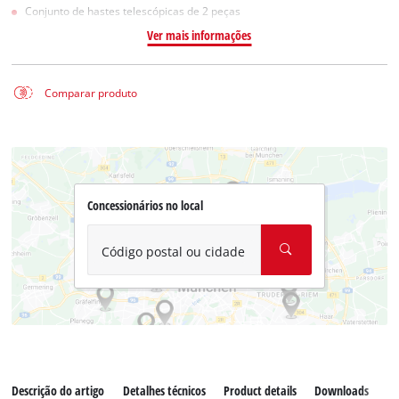
Conjunto de hastes telescópicas de 2 peças
Ver mais informações
Comparar produto
Concessionários no local
Código postal ou cidade
Descrição do artigo
Detalhes técnicos
Product details
Downloads
Pe