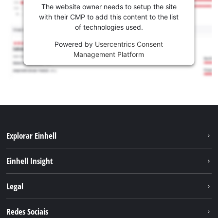
The website owner needs to setup the site
with their CMP to add this content to the list
of technologies used.
Powered by
Usercentrics Consent
Management Platform
Explorar Einhell
Sustentabilidade
Einhell Insight
Sistema de bateria
Sobre nós
Legal
Serviço
A Einhell no mundo
Contacto
Redes Sociais
Carreira