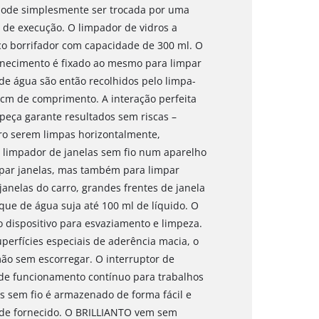
a pode simplesmente ser trocada por uma
o de execução. O limpador de vidros a
co borrifador com capacidade de 300 ml. O
rnecimento é fixado ao mesmo para limpar
 de água são então recolhidos pelo limpa-
 cm de comprimento. A interação perfeita
 peça garante resultados sem riscas –
ro serem limpas horizontalmente,
o limpador de janelas sem fio num aparelho
par janelas, mas também para limpar
 janelas do carro, grandes frentes de janela
que de água suja até 100 ml de líquido. O
dispositivo para esvaziamento e limpeza.
perfícies especiais de aderência macia, o
ão sem escorregar. O interruptor de
de funcionamento contínuo para trabalhos
 sem fio é armazenado de forma fácil e
de fornecido. O BRILLIANTO vem sem