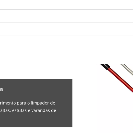
visitor. The website owner needs to setup
the site with their CMP to add this content
to the list of technologies used.
Powered by
Usercentrics Consent
Management Platform
as
rimento para o limpador de
 altas, estufas e varandas de