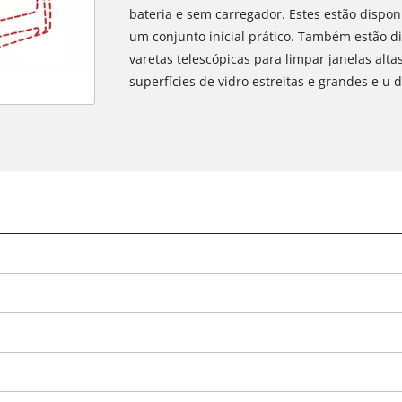
bateria e sem carregador. Estes estão dispo
um conjunto inicial prático. Também estão 
varetas telescópicas para limpar janelas alt
superfícies de vidro estreitas e grandes e u 
Precisamos do seu consentimento para
carregar o serviço Google Maps!
This content is not permitted to load due
to trackers that are not disclosed to the