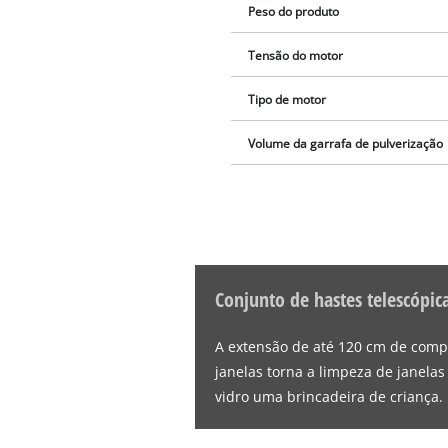
Peso do produto
Tensão do motor
Tipo de motor
Volume da garrafa de pulverização
Conjunto de hastes telescópic
A extensão de até 120 cm de comp
janelas torna a limpeza de janelas
vidro uma brincadeira de criança.