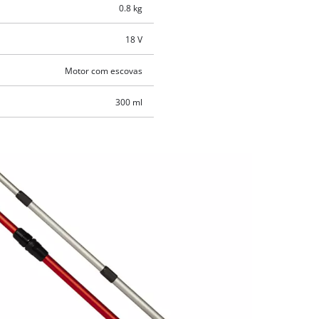
0.8 kg
18 V
Motor com escovas
300 ml