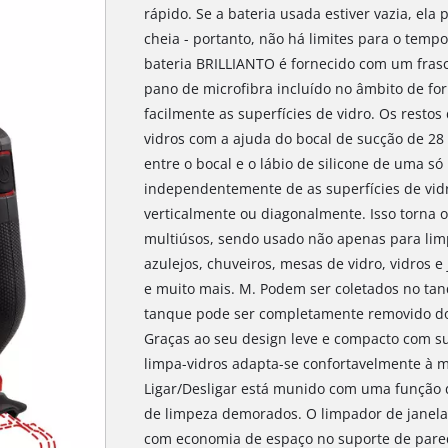
rápido. Se a bateria usada estiver vazia, el
cheia - portanto, não há limites para o temp
bateria BRILLIANTO é fornecido com um fras
pano de microfibra incluído no âmbito de fo
facilmente as superfícies de vidro. Os restos
vidros com a ajuda do bocal de sucção de 28
entre o bocal e o lábio de silicone de uma só
independentemente de as superfícies de vid
verticalmente ou diagonalmente. Isso torna 
multiúsos, sendo usado não apenas para lim
azulejos, chuveiros, mesas de vidro, vidros e
e muito mais. M. Podem ser coletados no tan
tanque pode ser completamente removido do 
Graças ao seu design leve e compacto com su
limpa-vidros adapta-se confortavelmente à m
Ligar/Desligar está munido com uma função 
de limpeza demorados. O limpador de janelas
com economia de espaço no suporte de pare