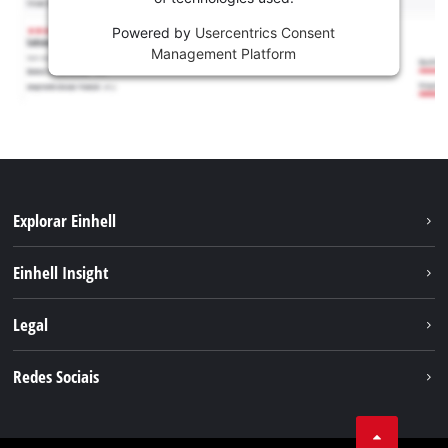
Powered by
Usercentrics Consent
Management Platform
Explorar Einhell
Sustentabilidade
Einhell Insight
Sistema de bateria
Sobre nós
Legal
Serviço
A Einhell no mundo
Contacto
Redes Sociais
Carreira
Aviso legal
Facebook
Política de privacidade
Youtube