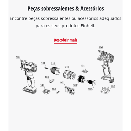
Peças sobressalentes & Acessórios
Encontre peças sobressalentes ou acessórios adequados
para os seus produtos Einhell.
Descobrir mais
Precisamos do seu consentimento para
carregar o serviço Google Maps!
This content is not permitted to load due
to trackers that are not disclosed to the
visitor. The website owner needs to setup
the site with their CMP to add this content
to the list of technologies used.
Powered by
Usercentrics Consent
Management Platform