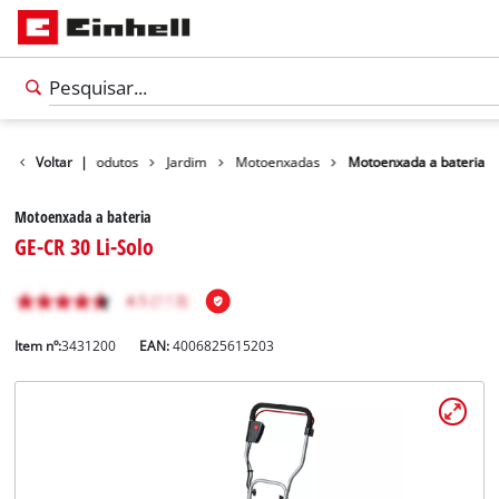
Voltar
|
Produtos
Jardim
Motoenxadas
Motoenxada a bateria
Motoenxada a bateria
GE-CR 30 Li-Solo
Item nº:
3431200
EAN:
4006825615203
Português
PT
Português