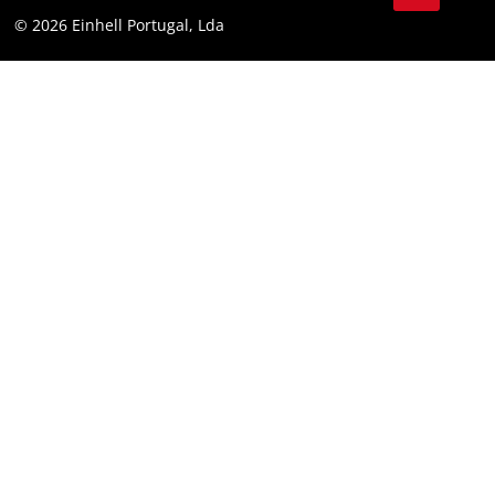
Conformidade
© 2026 Einhell Portugal, Lda
Instagram
Declaração de Acessibilidade
Linkedin