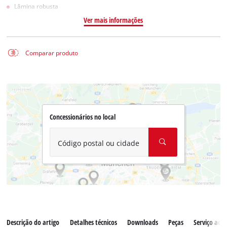
Lâmina robusta
Ver mais informações
Comparar produto
Concessionários no local
Código postal ou cidade
Descrição do artigo
Detalhes técnicos
Downloads
Peças
Serviço ao c