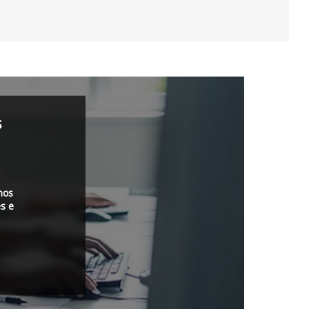
s
mos
s e