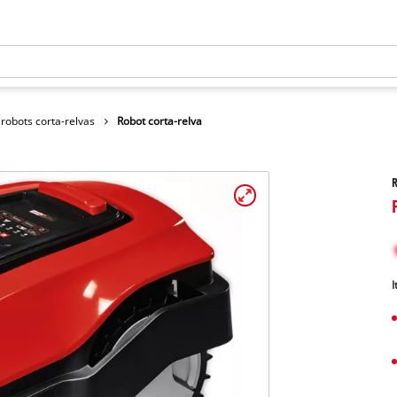
robots corta-relvas
Robot corta-relva
R
I