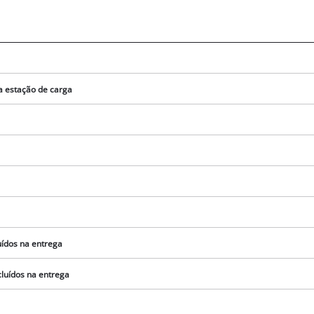
a estação de carga
uídos na entrega
Precisamos do seu consentimento para
carregar o serviço Google Maps!
luídos na entrega
This content is not permitted to load due
to trackers that are not disclosed to the