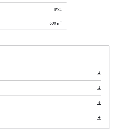
IPX4
600 m²