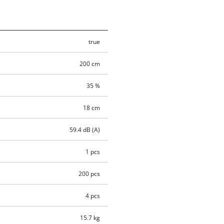
true
200 cm
35 %
18 cm
59.4 dB (A)
1 pcs
200 pcs
4 pcs
15.7 kg