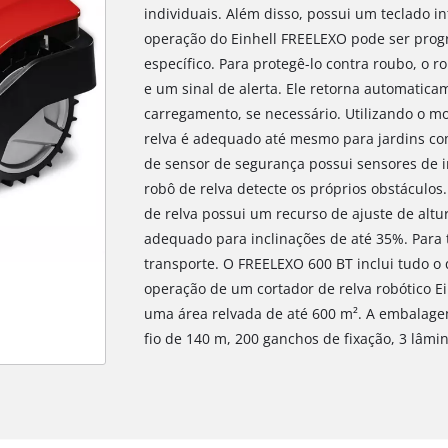
individuais. Além disso, possui um teclado int
operação do Einhell FREELEXO pode ser prog
específico. Para protegê-lo contra roubo, o r
e um sinal de alerta. Ele retorna automatic
carregamento, se necessário. Utilizando o mo
relva é adequado até mesmo para jardins com
de sensor de segurança possui sensores de i
robô de relva detecte os próprios obstáculos
de relva possui um recurso de ajuste de alt
adequado para inclinações de até 35%. Para 
transporte. O FREELEXO 600 BT inclui tudo o 
operação de um cortador de relva robótico E
uma área relvada de até 600 m². A embalagem
fio de 140 m, 200 ganchos de fixação, 3 lâmi