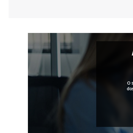
O 
do