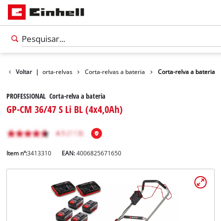
Jardim
Voltar
|
Corta-relvas
Corta-relvas a bateria
Corta-relva a bateria
PROFESSIONAL Corta-relva a bateria
GP-CM 36/47 S Li BL (4x4,0Ah)
Item nº:
3413310
EAN:
4006825671650
Português
PT
Português