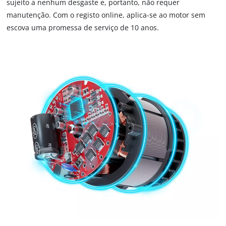
are
sujeito a nenhum desgaste e, portanto, não requer
not
manutenção. Com o registo online, aplica-se ao motor sem
disclosed
escova uma promessa de serviço de 10 anos.
to
the
visitor.
The
website
owner
needs
to
setup
the
site
with
their
CMP
to
add
this
content
to