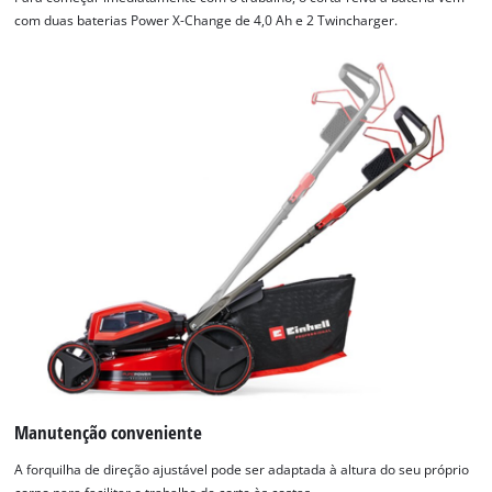
com duas baterias Power X-Change de 4,0 Ah e 2 Twincharger.
Precisamos do seu consentimento para
carregar o serviço Google Maps!
This content is not permitted to load due
to trackers that are not disclosed to the
visitor. The website owner needs to setup
the site with their CMP to add this content
to the list of technologies used.
Powered by
Usercentrics Consent
Management Platform
Manutenção conveniente
A forquilha de direção ajustável pode ser adaptada à altura do seu próprio