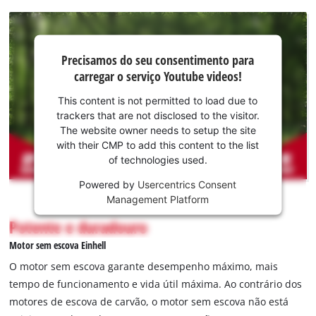
vem c/ 4 baterias Power X-Change de 4,0 Ah e dois
Twinchargers para carregar duas baterias em simultâneo.
Precisamos do
Precisamos do seu consentimento para
seu
carregar o serviço Youtube videos!
consentimento
para carregar o
This content is not permitted to load due to
serviço
trackers that are not disclosed to the visitor.
Youtube!
The website owner needs to setup the site
with their CMP to add this content to the list
This
of technologies used.
content
is
Powered by
Usercentrics Consent
not
Management Platform
permitted
Potente e duradouro
to
load
Motor sem escova Einhell
due
O motor sem escova garante desempenho máximo, mais
to
tempo de funcionamento e vida útil máxima. Ao contrário dos
trackers
motores de escova de carvão, o motor sem escova não está
that