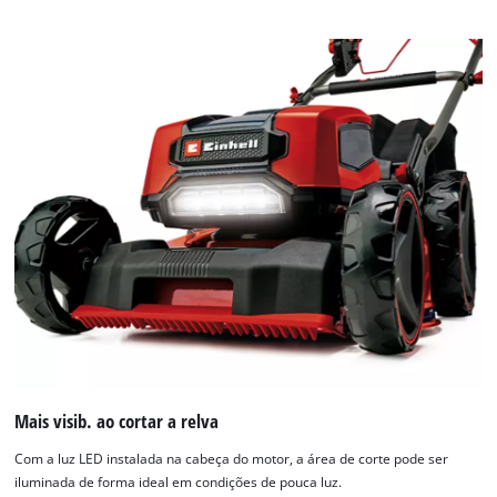
the
list
of
technologies
used.
Powered
by
Usercentrics
Consent
Management
Platform
Mais visib. ao cortar a relva
Com a luz LED instalada na cabeça do motor, a área de corte pode ser
iluminada de forma ideal em condições de pouca luz.