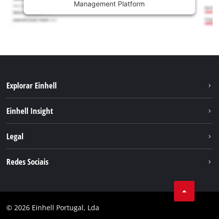
Management Platform
Explorar Einhell
Sustentabilidade
Einhell Insight
Sistema de bateria
Sobre nós
Legal
Serviço
A Einhell no mundo
Contacto
Redes Sociais
Carreira
Aviso legal
Facebook
Política de privacidade
Youtube
Conformidade
© 2026 Einhell Portugal, Lda
Instagram