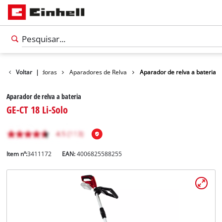
res / motaroçadoras
Voltar
|
Aparadores de Relva
Aparador de relva a bateria
Aparador de relva a bateria
GE-CT 18 Li-Solo
Item nº:
3411172
EAN:
4006825588255
Português
PT
Português