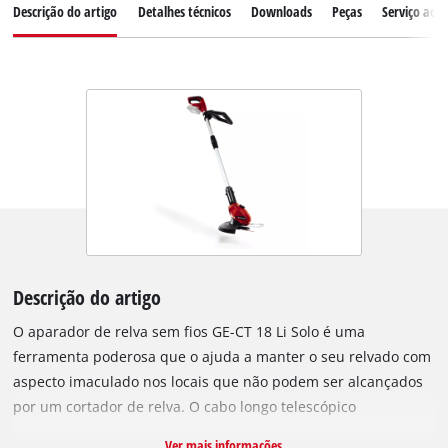
Descrição do artigo
Detalhes técnicos
Downloads
Peças
Serviço ao c
Descrição do artigo
O aparador de relva sem fios GE-CT 18 Li Solo é uma
ferramenta poderosa que o ajuda a manter o seu relvado com
aspecto imaculado nos locais que não podem ser alcançados
por um cortador de relva. O cabo longo telescópico
infinitamente ajustável do GE-CT 18 Li Solo pode ser adaptado
Ver mais informações