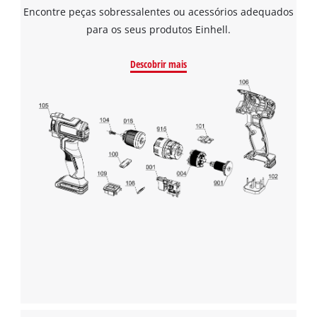
Encontre peças sobressalentes ou acessórios adequados
para os seus produtos Einhell.
Descobrir mais
Precisamos do seu consentimento para
carregar o serviço Google Maps!
This content is not permitted to load due
to trackers that are not disclosed to the
visitor. The website owner needs to setup
the site with their CMP to add this content
to the list of technologies used.
Powered by
Usercentrics Consent
Management Platform