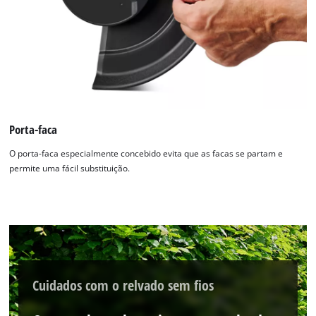
Precisamos do seu consentimento para
Porta-faca
carregar o serviço Google Maps!
O porta-faca especialmente concebido evita que as facas se partam e
This content is not permitted to load due
permite uma fácil substituição.
to trackers that are not disclosed to the
visitor. The website owner needs to setup
the site with their CMP to add this content
to the list of technologies used.
Powered by
Usercentrics Consent
Management Platform
Cuidados com o relvado sem fios