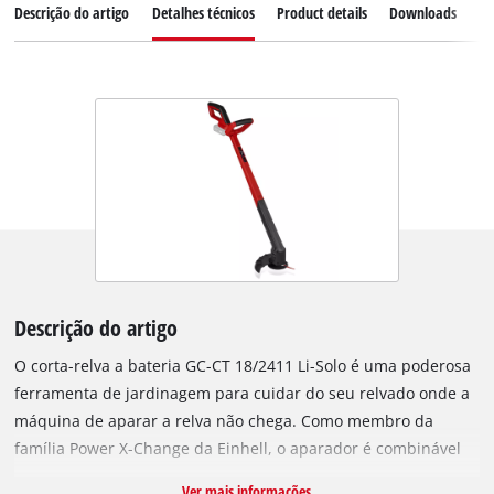
Descrição do artigo
Detalhes técnicos
Product details
Downloads
Pe
Descrição do artigo
O corta-relva a bateria GC-CT 18/2411 Li-Solo é uma poderosa
ferramenta de jardinagem para cuidar do seu relvado onde a
máquina de aparar a relva não chega. Como membro da
família Power X-Change da Einhell, o aparador é combinável
com todas as baterias e carregadores da série de sistemas.
Ver mais informações