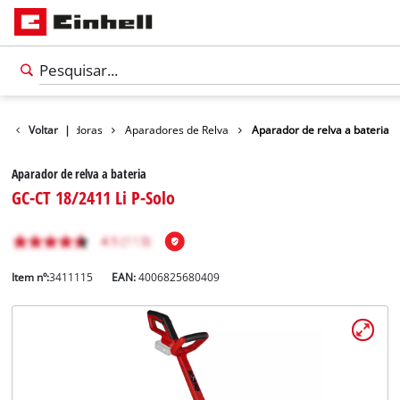
res / motaroçadoras
Voltar
|
Aparadores de Relva
Aparador de relva a bateria
Aparador de relva a bateria
GC-CT 18/2411 Li P-Solo
Item nº:
3411115
EAN:
4006825680409
Português
PT
Português