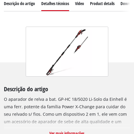
Descrição do artigo
Detalhes técnicos
Video
Product details
Downlo
Descrição do artigo
O aparador de relva a bat. GP-HC 18/5020 Li-Solo da Einhell é
uma ferr. potente da família Power X-Change para cuidar do
seu relvado s/ fios. Como um dispositivo 2 em 1, ele vem com
um acessório de aparador de sebe de alta qualidade e um
acessório de motosserra para uso profissional, que pode ser
Ver mais informações