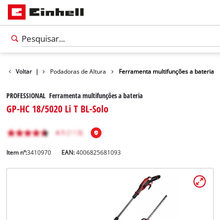
rras de Jardim
Voltar
|
Podadoras de Altura
Ferramenta multifunções a bateria
PROFESSIONAL Ferramenta multifunções a bateria
GP-HC 18/5020 Li T BL-Solo
Item nº:
3410970
EAN:
4006825681093
Português
PT
Português