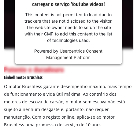
carregar o serviço Youtube videos!
consentimento
para carregar o
This content is not permitted to load due to
serviço
trackers that are not disclosed to the visitor.
Youtube!
The website owner needs to setup the site
with their CMP to add this content to the list
This
of technologies used.
content
is
Powered by
Usercentrics Consent
not
Management Platform
permitted
Potente e duradouro
to
load
Einhell motor Brushless
due
O motor Brushless garante desempenho máximo, mais tempo
to
de funcionamento e vida útil máxima. Ao contrário dos
trackers
motores de escova de carvão, o motor sem escova não está
that
are
sujeito a nenhum desgaste e, portanto, não requer
not
manutenção. Com o registo online, aplica-se ao motor
disclosed
Brushless uma promessa de serviço de 10 anos.
to
the