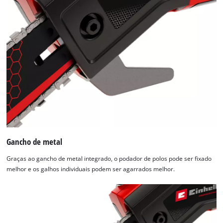
used.
Powered
by
Usercentrics
Consent
Management
Platform
Gancho de metal
Graças ao gancho de metal integrado, o podador de polos pode ser fixado
melhor e os galhos individuais podem ser agarrados melhor.