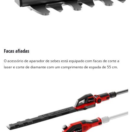
Precisamos do seu consentimento para
carregar o serviço Google Maps!
This content is not permitted to load due
to trackers that are not disclosed to the
Facas afiadas
visitor. The website owner needs to setup
the site with their CMP to add this content
O acessório de aparador de sebes está equipado com facas de corte a
to the list of technologies used.
laser e corte de diamante com um comprimento de espada de 55 cm.
Powered by
Usercentrics Consent
Management Platform