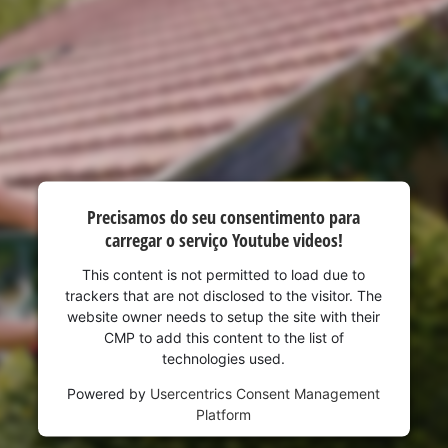
visitor. The website owner needs to setup
the site with their CMP to add this content
to the list of technologies used.
Powered by
Usercentrics Consent
Management Platform
Precisamos do seu consentimento para
carregar o serviço Youtube videos!
This content is not permitted to load due to
trackers that are not disclosed to the visitor. The
website owner needs to setup the site with their
CMP to add this content to the list of
technologies used.
Powered by
Usercentrics Consent Management
Platform