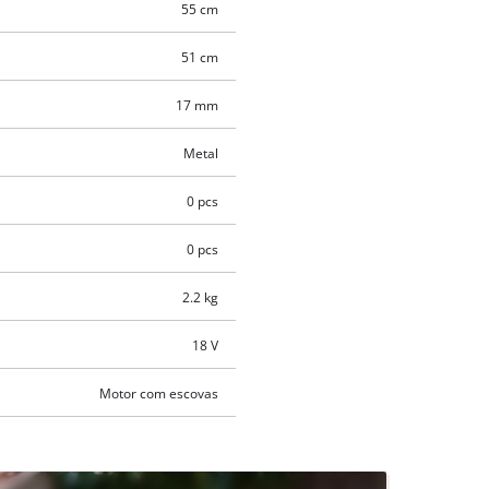
55 cm
51 cm
17 mm
Metal
0 pcs
0 pcs
2.2 kg
18 V
Motor com escovas