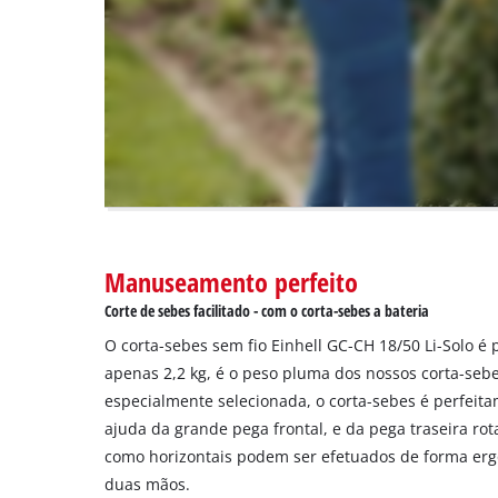
disclosed
to
the
visitor.
The
website
owner
needs
to
setup
the
site
Manuseamento perfeito
with
Corte de sebes facilitado - com o corta-sebes a bateria
their
CMP
O corta-sebes sem fio Einhell GC-CH 18/50 Li-Solo é 
to
apenas 2,2 kg, é o peso pluma dos nossos corta-sebe
add
especialmente selecionada, o corta-sebes é perfeita
this
ajuda da grande pega frontal, e da pega traseira rotat
content
como horizontais podem ser efetuados de forma erg
to
the
duas mãos.