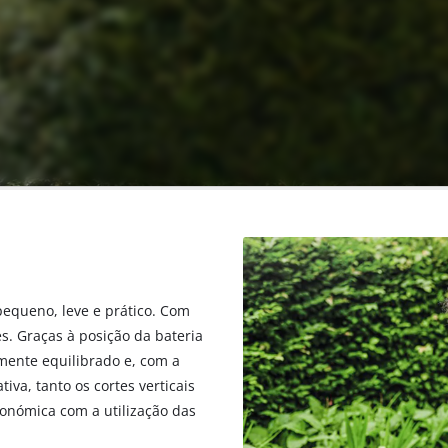
pequeno, leve e prático. Com
s. Graças à posição da bateria
mente equilibrado e, com a
iva, tanto os cortes verticais
onómica com a utilização das