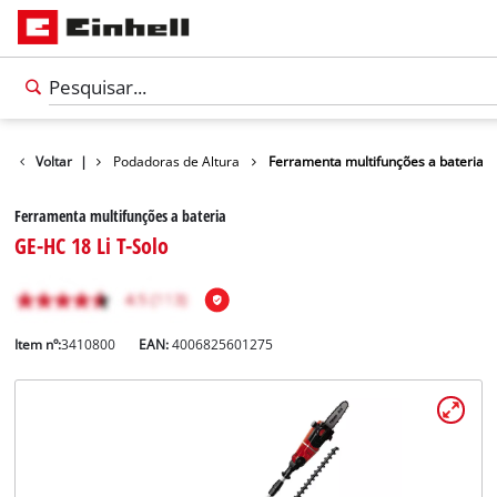
rras de Jardim
Voltar
|
Podadoras de Altura
Ferramenta multifunções a bateria
Ferramenta multifunções a bateria
GE-HC 18 Li T-Solo
Item nº:
3410800
EAN:
4006825601275
Português
PT
Português