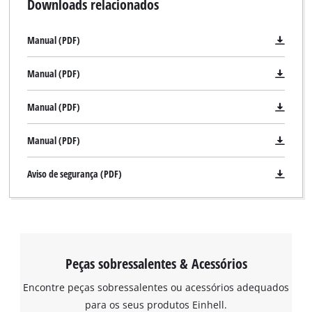
Downloads relacionados
Manual (PDF)
Manual (PDF)
Manual (PDF)
Manual (PDF)
Aviso de segurança (PDF)
Precisamos do seu consentimento para
carregar o serviço Google Maps!
This content is not permitted to load due
to trackers that are not disclosed to the
visitor. The website owner needs to setup
Peças sobressalentes & Acessórios
the site with their CMP to add this content
to the list of technologies used.
Encontre peças sobressalentes ou acessórios adequados
Powered by
Usercentrics Consent
para os seus produtos Einhell.