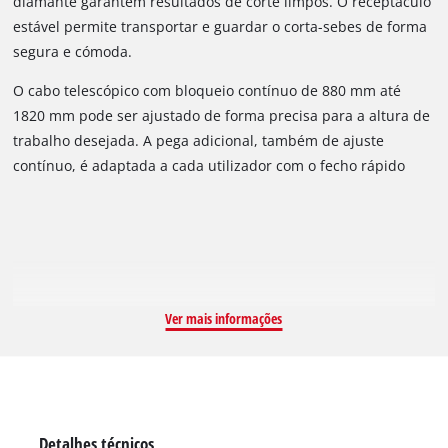
diamante garantem resultados de corte limpos. O receptáculo
limpos. O acessório rotativo de 90° proporciona cortes
estável permite transportar e guardar o corta-sebes de forma
horizontais sem esforço. O batente de garra impede
segura e cómoda.
escorregar ao serrar. A lubrificação automática de correntes
através de um recipiente de óleo garante à corrente OREGON
O cabo telescópico com bloqueio contínuo de 880 mm até
a lubrificação necessária. Se necessário, pode ser esticada e
1820 mm pode ser ajustado de forma precisa para a altura de
substituída sem ferramentas, com o prático equipamento de
trabalho desejada. A pega adicional, também de ajuste
tensão da corrente. Um perno de bloqueio da corrente
contínuo, é adaptada a cada utilizador com o fecho rápido
impede de forma fiável que a corrente escorregue da barra.
prático. Para se poderem realizar cortes difíceis em altura de
forma limpa e precisa, a cabeça motorizada pode ser
inclinada em 7 níveis e a pega principal em 4 níveis,
adaptando-se assim a qualquer situação de trabalho. A
bateria e o carregador não estão incluídos no âmbito de
fornecimento.
Ver mais informações
Detalhes técnicos