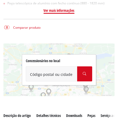
Pega telescópica de alumínio com fecho contínuo (880 - 1820 mm)
Ver mais informações
Comparar produto
Concessionários no local
Código postal ou cidade
Descrição do artigo
Detalhes técnicos
Downloads
Peças
Serviço ao c