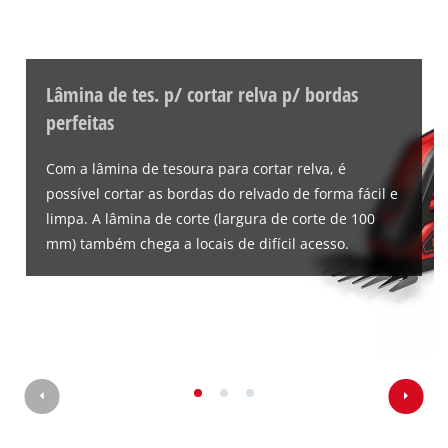
Lâmina de tes. p/ cortar relva p/ bordas
perfeitas
Com a lâmina de tesoura para cortar relva, é
possível cortar as bordas do relvado de forma fácil e
limpa. A lâmina de corte (largura de corte de 100
mm) também chega a locais de difícil acesso.