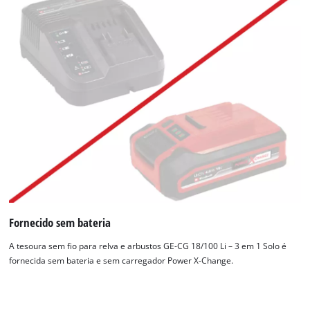
Precisamos do seu consentimento para
carregar o serviço Google Maps!
This content is not permitted to load due
to trackers that are not disclosed to the
Fornecido sem bateria
visitor. The website owner needs to setup
the site with their CMP to add this content
A tesoura sem fio para relva e arbustos GE-CG 18/100 Li – 3 em 1 Solo é
to the list of technologies used.
fornecida sem bateria e sem carregador Power X-Change.
Powered by
Usercentrics Consent
Management Platform