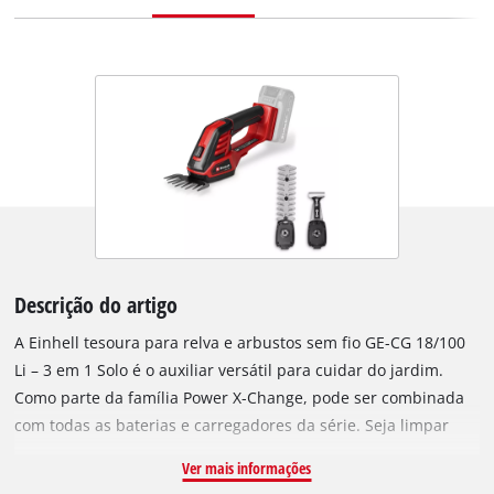
Descrição do artigo
A Einhell tesoura para relva e arbustos sem fio GE-CG 18/100
Li – 3 em 1 Solo é o auxiliar versátil para cuidar do jardim.
Como parte da família Power X-Change, pode ser combinada
com todas as baterias e carregadores da série. Seja limpar
bordas do relvado, desbastar arbustos e aparar sebes ou
Ver mais informações
soltar canteiros, com uma lâmina para cortar relva, lâmina de