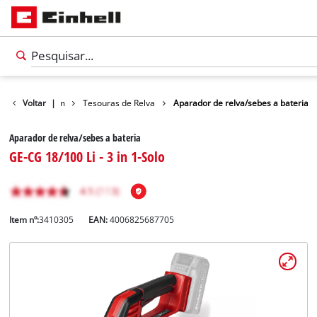
Serras de Jardim
Voltar
|
Tesouras de Relva
Aparador de relva/sebes a bateria
Aparador de relva/sebes a bateria
GE-CG 18/100 Li - 3 in 1-Solo
Item nº:
3410305
EAN:
4006825687705
Português
PT
Português