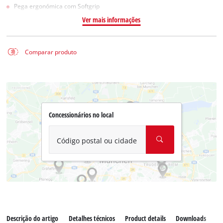
Pega ergonómica com Softgrip
Ver mais informações
Comparar produto
Concessionários no local
Código postal ou cidade
Descrição do artigo
Detalhes técnicos
Product details
Downloads
Pe