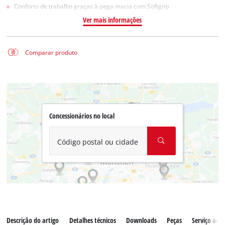
Conforto de trabalho graças à pega macia com Softgrip
Ver mais informações
Comparar produto
Concessionários no local
Código postal ou cidade
Descrição do artigo
Detalhes técnicos
Downloads
Peças
Serviço ao c