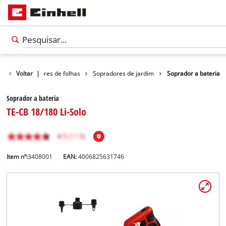
dores e sopradores de folhas
Voltar
|
Sopradores de jardim
Soprador a bateria
Soprador a bateria
TE-CB 18/180 Li-Solo
Item nº:
3408001
EAN:
4006825631746
Português
PT
Português