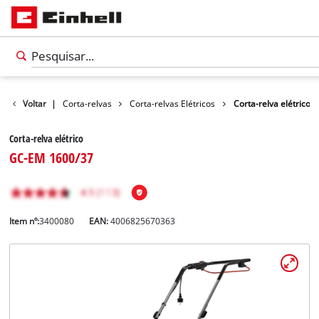
s
Jardim
Voltar
|
Corta-relvas
Corta-relvas Elétricos
Corta-relva elétrico
Corta-relva elétrico
GC-EM 1600/37
Item nº:
3400080
EAN:
4006825670363
Português
PT
Português