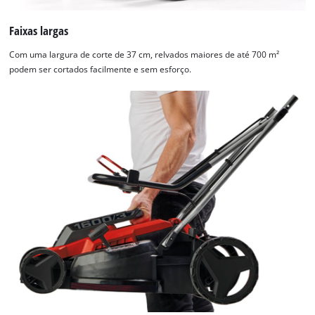
Faixas largas
Com uma largura de corte de 37 cm, relvados maiores de até 700 m²
podem ser cortados facilmente e sem esforço.
Precisamos do seu consentimento para
carregar o serviço Google Maps!
This content is not permitted to load due
to trackers that are not disclosed to the
visitor. The website owner needs to setup
the site with their CMP to add this content
to the list of technologies used.
Powered by
Usercentrics Consent
Management Platform