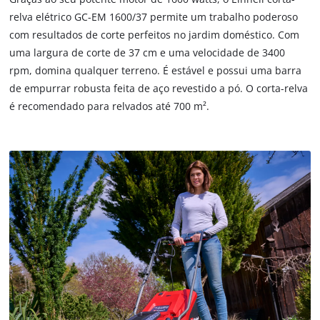
to
relva elétrico GC-EM 1600/37 permite um trabalho poderoso
trackers
com resultados de corte perfeitos no jardim doméstico. Com
that
are
uma largura de corte de 37 cm e uma velocidade de 3400
not
rpm, domina qualquer terreno. É estável e possui uma barra
disclosed
de empurrar robusta feita de aço revestido a pó. O corta-relva
to
é recomendado para relvados até 700 m².
the
visitor.
The
website
owner
needs
to
setup
the
site
with
their
CMP
to