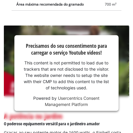
fácil de transportar e armazenar de uma maneira que poupa
Área máxima recomendada do gramado
700 m²
espaço, graças à forquilha de direção rebatível com fechos de
engate rápido e a pega de transporte colocada na parte
superior da caixa.
Precisamos do
Precisamos do seu consentimento para
seu
carregar o serviço Youtube videos!
consentimento
para carregar o
This content is not permitted to load due to
serviço
trackers that are not disclosed to the visitor.
Youtube!
The website owner needs to setup the site
with their CMP to add this content to the list
This
of technologies used.
content
is
Powered by
Usercentrics Consent
not
Management Platform
permitted
A potência no jardim
to
load
O poderoso equipamento versátil para o jardineiro amador
due
Graças ao seu potente motor de 1600 watts, o Einhell corta-