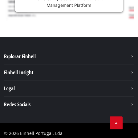
Management Platform
Explorar Einhell
Sustentabilidade
Einhell Insight
Sistema de bateria
Sobre nós
Legal
Serviço
A Einhell no mundo
Contacto
Redes Sociais
Carreira
Aviso legal
Facebook
Política de privacidade
Youtube
Conformidade
© 2026 Einhell Portugal, Lda
Instagram