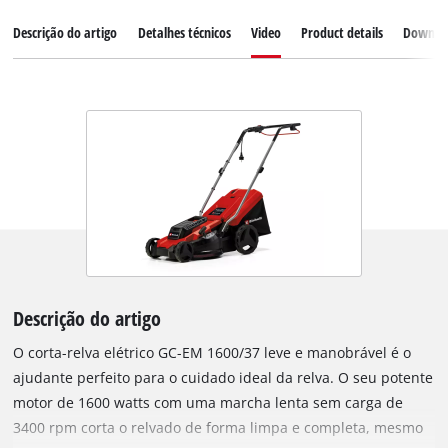
Descrição do artigo
Detalhes técnicos
Video
Product details
Downlo
Descrição do artigo
O corta-relva elétrico GC-EM 1600/37 leve e manobrável é o
ajudante perfeito para o cuidado ideal da relva. O seu potente
motor de 1600 watts com uma marcha lenta sem carga de
3400 rpm corta o relvado de forma limpa e completa, mesmo