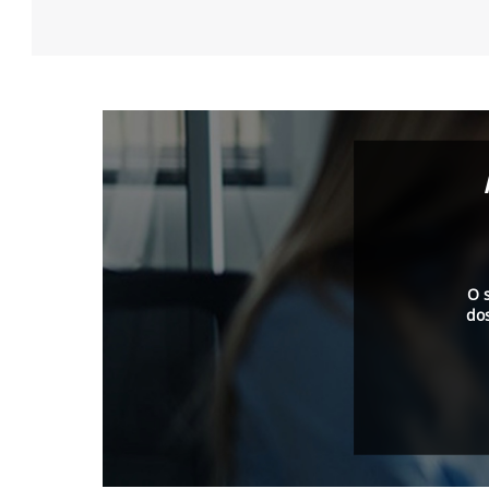
O 
do