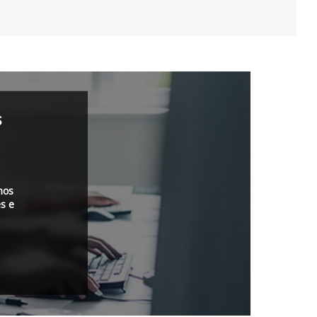
s
mos
s e