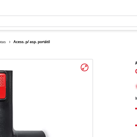
ntas
Acess. p/ asp. portátil
A
I