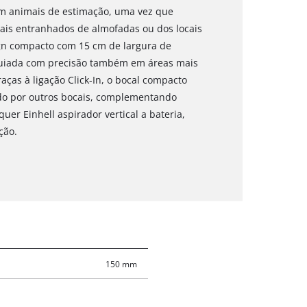
om animais de estimação, uma vez que
ais entranhados de almofadas ou dos locais
ign compacto com 15 cm de largura de
guiada com precisão também em áreas mais
aças à ligação Click-In, o bocal compacto
do por outros bocais, complementando
er Einhell aspirador vertical a bateria,
ção.
150 mm