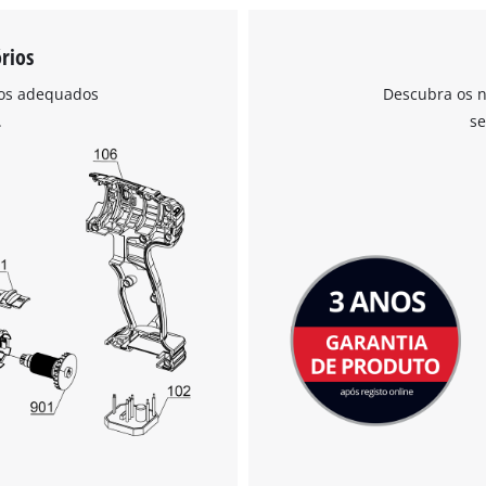
rios
ios adequados
Descubra os n
Precisamos do seu consentimento para
.
se
carregar o serviço Google Maps!
This content is not permitted to load due
to trackers that are not disclosed to the
visitor. The website owner needs to setup
the site with their CMP to add this content
to the list of technologies used.
Powered by
Usercentrics Consent
Management Platform