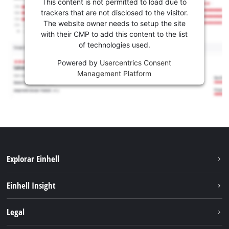
This content is not permitted to load due to
trackers that are not disclosed to the visitor.
The website owner needs to setup the site
with their CMP to add this content to the list
of technologies used.
Powered by
Usercentrics Consent
Management Platform
Explorar Einhell
Sustentabilidade
Einhell Insight
Sistema de bateria
Sobre nós
Legal
Serviço
A Einhell no mundo