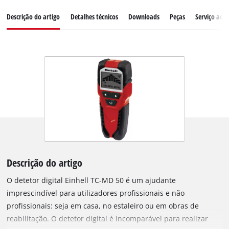
Descrição do artigo
Detalhes técnicos
Downloads
Peças
Serviço ao c
Descrição do artigo
O detetor digital Einhell TC-MD 50 é um ajudante
imprescindível para utilizadores profissionais e não
profissionais: seja em casa, no estaleiro ou em obras de
reabilitação. O detetor digital é incomparável para realizar