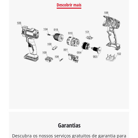
Descobrir mais
Precisamos do seu consentimento para
carregar o serviço Google Maps!
This content is not permitted to load due
to trackers that are not disclosed to the
visitor. The website owner needs to setup
the site with their CMP to add this content
to the list of technologies used.
Powered by
Usercentrics Consent
Management Platform
Garantias
Descubra os nossos serviços gratuitos de garantia para