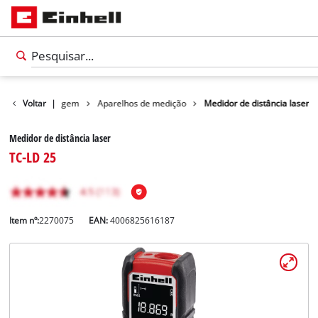
utos
Voltar
Bricolagem
|
Aparelhos de medição
Medidor de distância laser
Medidor de distância laser
TC-LD 25
Item nº:
2270075
EAN:
4006825616187
Português
PT
Português