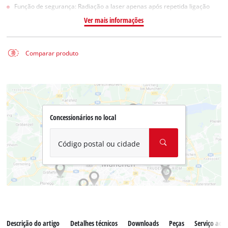
Função de segurança: Radiação a laser apenas após repetida ligação
Ver mais informações
Comparar produto
Concessionários no local
Código postal ou cidade
Descrição do artigo
Detalhes técnicos
Downloads
Peças
Serviço ao c