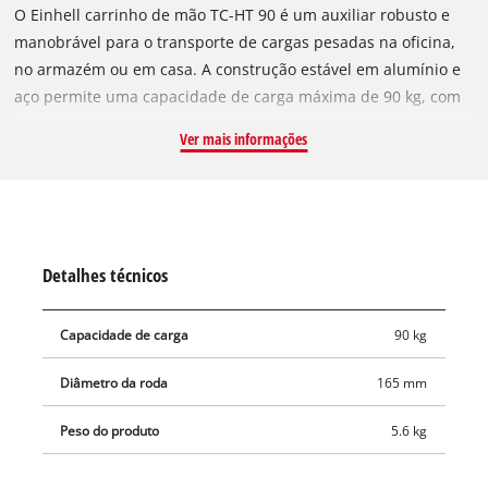
O Einhell carrinho de mão TC-HT 90 é um auxiliar robusto e
manobrável para o transporte de cargas pesadas na oficina,
no armazém ou em casa. A construção estável em alumínio e
aço permite uma capacidade de carga máxima de 90 kg, com
um peso próprio reduzido de 5,6 kg. Para um manuseamento
Ver mais informações
ergonómico, a pega telescópica pode ser estendida até uma
altura total de 107 cm através do mecanismo de desbloqueio
e fixada com segurança. O carrinho de transporte está
equipado com pneus de borracha maciça que amortecem as
vibrações. São resistentes a objetos pontiagudos e garantem
Detalhes técnicos
uma utilização sem riscos de furos. A pá de apoio ampla e
rebatível (35 x 23,5 cm) garante uma fixação segura para os
Capacidade de carga
90 kg
mais variados tipos de mercadorias. Graças ao seu design
dobrável, o carrinho de empilhamento pode ser compactado
Diâmetro da roda
165 mm
até atingir as dimensões de 71 x 39 x 19 cm. Desta forma, o
carrinho de mão pode ser guardado de forma a poupar
Peso do produto
5.6 kg
espaço ou transportado facilmente na bagageira.