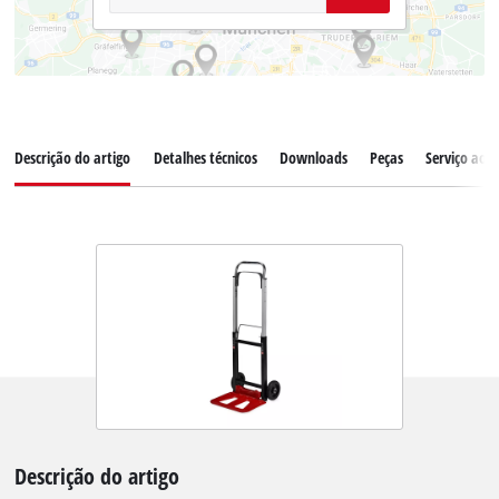
Descrição do artigo
Detalhes técnicos
Downloads
Peças
Serviço ao c
Descrição do artigo