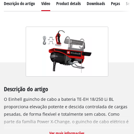
Descrição do artigo
Video
Product details
Downloads
Peças
Servi
Descrição do artigo
O Einhell guincho de cabo a bateria TE-EH 18/250 Li BL
proporciona elevação potente e descida controlada de cargas
pesadas, de forma flexível e totalmente sem cabos. Como
parte da família Power X-Change, o guincho de cabo elétrico é
compatível com todas as baterias e carregadores da gama.
Ver mais informações