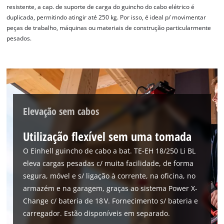
resistente, a cap. de suporte de carga do guincho do cabo elétrico é
duplicada, permitindo atingir até 250 kg. Por isso, é ideal p/ movimentar
peças de trabalho, máquinas ou materiais de construção particularmente
pesados.
Elevação sem cabos
Utilização flexível sem uma tomada
O Einhell guincho de cabo a bat. TE-EH 18/250 Li BL
eleva cargas pesadas c/ muita facilidade, de forma
segura, móvel e s/ ligação à corrente, na oficina, no
armazém e na garagem, graças ao sistema Power X-
Change c/ bateria de 18 V. Fornecimento s/ bateria e
carregador. Estão disponíveis em separado.