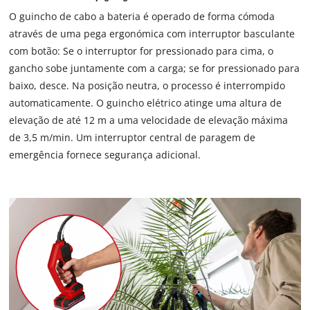
mecânico de retenção da carga atua em caso de falha de
due
O guincho de cabo a bateria é operado de forma cómoda
to
corrente, por exemplo com a bateria descarregada, e impede
através de uma pega ergonómica com interruptor basculante
trackers
que a carga desça de forma descontrolada. A proteção
com botão: Se o interruptor for pressionado para cima, o
that
térmica e de sobrecarga também protege o motor e o sistema.
are
gancho sobe juntamente com a carga; se for pressionado para
A flexibilidade de montagem é particularmente prática para
not
baixo, desce. Na posição neutra, o processo é interrompido
utilização móvel: O guincho de cabo a bateria pode ser
disclosed
automaticamente. O guincho elétrico atinge uma altura de
to
rapidamente suspenso em tubos redondos, como barras de
elevação de até 12 m a uma velocidade de elevação máxima
the
andaimes, através do gancho de montagem fornecido. Em
de 3,5 m/min. Um interruptor central de paragem de
visitor.
alternativa, o aparelho pode ser fixado num braço giratório ou
The
emergência fornece segurança adicional.
noutra estrutura adequada com as duas braçadeiras duplas.
website
Graças ao funcionamento da bateria, o guincho de cabo pode
owner
needs
ser utilizado em qualquer lugar, mesmo longe de qualquer
to
fonte de energia, seja na garagem, na oficina ou no armazém.
setup
A pega de transporte prática facilita o transporte até ao local
the
de utilização. É fornecido sem bateria e sem carregador. Estão
site
disponíveis em separado.
with
their
CMP