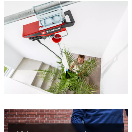
Precisamos do seu consentimento para
carregar o serviço Google Maps!
This content is not permitted to load due
to trackers that are not disclosed to the
visitor. The website owner needs to setup
the site with their CMP to add this content
to the list of technologies used.
Powered by
Usercentrics Consent
Management Platform