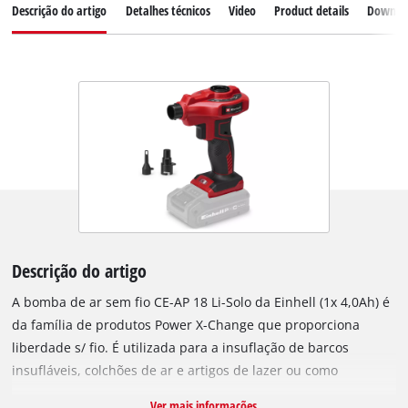
Descrição do artigo
Detalhes técnicos
Video
Product details
Downlo
Descrição do artigo
A bomba de ar sem fio CE-AP 18 Li-Solo da Einhell (1x 4,0Ah) é
da família de produtos Power X-Change que proporciona
liberdade s/ fio. É utilizada para a insuflação de barcos
insufláveis, colchões de ar e artigos de lazer ou como
soprador de oficina para a limpeza das superfícies de
Ver mais informações