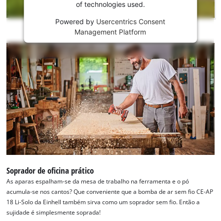
This
of technologies used.
content
is
Powered by
Usercentrics Consent
not
Management Platform
permitted
to
load
due
to
trackers
that
are
not
disclosed
to
the
visitor.
Soprador de oficina prático
The
As aparas espalham-se da mesa de trabalho na ferramenta e o pó
website
acumula-se nos cantos? Que conveniente que a bomba de ar sem fio CE-AP
owner
18 Li-Solo da Einhell também sirva como um soprador sem fio. Então a
needs
sujidade é simplesmente soprada!
to