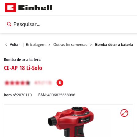
Produtos
Voltar
|
Bricolagem
Outras ferramentas
Bomba de ar a bateria
Bomba de ar a bateria
CE-AP 18 Li-Solo
Item nº:
2070110
EAN:
4006825658996
Português
PT
Português