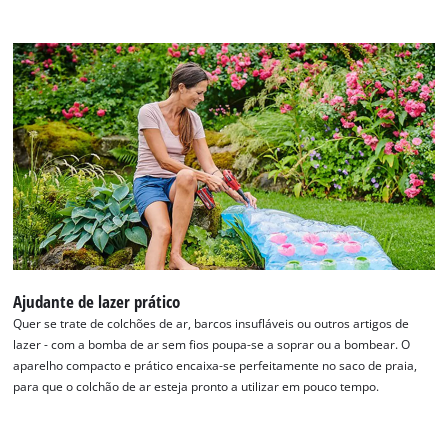
setup
the
site
with
their
CMP
to
add
this
content
to
the
list
of
Ajudante de lazer prático
technologies
Quer se trate de colchões de ar, barcos insufláveis ou outros artigos de
used.
lazer - com a bomba de ar sem fios poupa-se a soprar ou a bombear. O
Powered
aparelho compacto e prático encaixa-se perfeitamente no saco de praia,
by
para que o colchão de ar esteja pronto a utilizar em pouco tempo.
Usercentrics
Consent