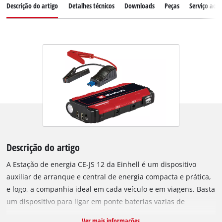
Descrição do artigo
Detalhes técnicos
Downloads
Peças
Serviço ao c
Descrição do artigo
A Estação de energia CE-JS 12 da Einhell é um dispositivo
auxiliar de arranque e central de energia compacta e prática,
e logo, a companhia ideal em cada veículo e em viagens. Basta
um dispositivo para ligar em ponte baterias vazias de
automóveis, bem como para recarregar de forma rápida e
Ver mais informações