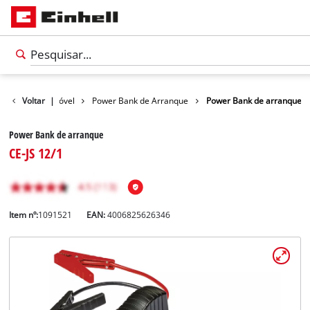
gia para automóvel
Voltar
|
Power Bank de Arranque
Power Bank de arranque
Power Bank de arranque
CE-JS 12/1
Item nº:
1091521
EAN:
4006825626346
Português
PT
Português