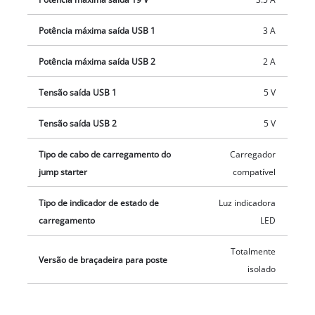
9 adaptadores diferentes para portátil (adequado para, p. ex.,
Dell, HP, IBM, Lenovo, Toshiba, Sony, Samsung, Acer, Asus,
Potência máxima saída USB 1
3 A
Fujitsu, NEC, etc.), bem como um cabo de rede de
carregamento de 230 V. Para guardar de forma segura e
Potência máxima saída USB 2
2 A
prática o aparelho e os acessórios é fornecida uma bolsa de
Tensão saída USB 1
5 V
proteção e arrumação.
Tensão saída USB 2
5 V
Tipo de cabo de carregamento do
Carregador
jump starter
compatível
Tipo de indicador de estado de
Luz indicadora
carregamento
LED
Totalmente
Versão de braçadeira para poste
isolado