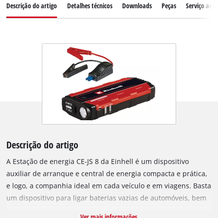
Descrição do artigo
Detalhes técnicos
Downloads
Peças
Serviço ao c
Descrição do artigo
A Estação de energia CE-JS 8 da Einhell é um dispositivo
auxiliar de arranque e central de energia compacta e prática,
e logo, a companhia ideal em cada veículo e em viagens. Basta
um dispositivo para ligar baterias vazias de automóveis, bem
como para recarregar de forma rápida e simples
Ver mais informações