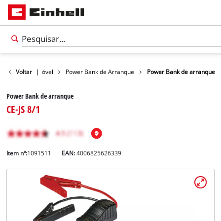
gia para automóvel
Voltar
|
Power Bank de Arranque
Power Bank de arranque
Power Bank de arranque
CE-JS 8/1
Item nº:
1091511
EAN:
4006825626339
Português
PT
Português