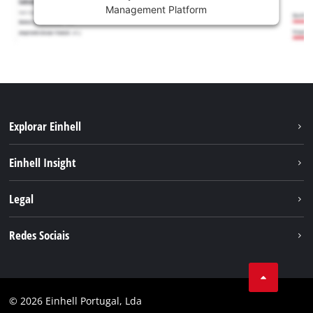
Management Platform
Explorar Einhell
Sustentabilidade
Einhell Insight
Sistema de bateria
Sobre nós
Legal
Serviço
A Einhell no mundo
Contacto
Redes Sociais
Carreira
Aviso legal
Facebook
Política de privacidade
Youtube
Conformidade
© 2026 Einhell Portugal, Lda
Instagram