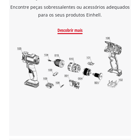
Encontre peças sobressalentes ou acessórios adequados
para os seus produtos Einhell.
Descobrir mais
Precisamos do seu consentimento para
carregar o serviço Google Maps!
This content is not permitted to load due
to trackers that are not disclosed to the
visitor. The website owner needs to setup
the site with their CMP to add this content
to the list of technologies used.
Powered by
Usercentrics Consent
Management Platform