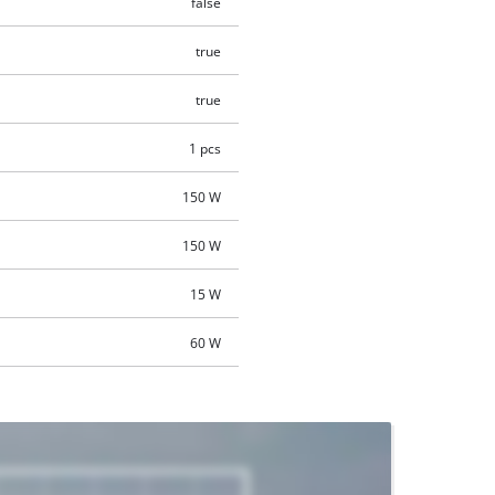
false
true
true
1 pcs
150 W
150 W
15 W
60 W