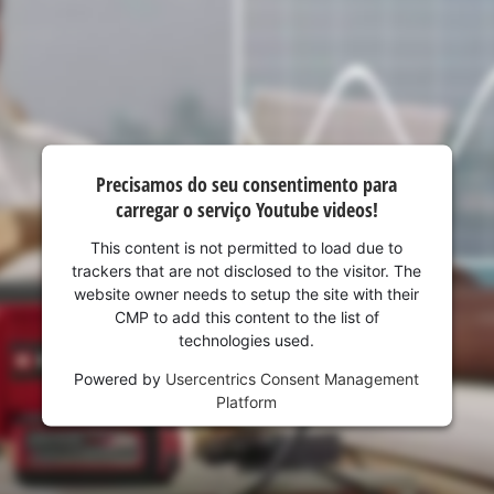
visitor. The website owner needs to setup
the site with their CMP to add this content
to the list of technologies used.
Powered by
Usercentrics Consent
Management Platform
Precisamos do seu consentimento para
carregar o serviço Youtube videos!
This content is not permitted to load due to
trackers that are not disclosed to the visitor. The
website owner needs to setup the site with their
CMP to add this content to the list of
technologies used.
Powered by
Usercentrics Consent Management
Platform