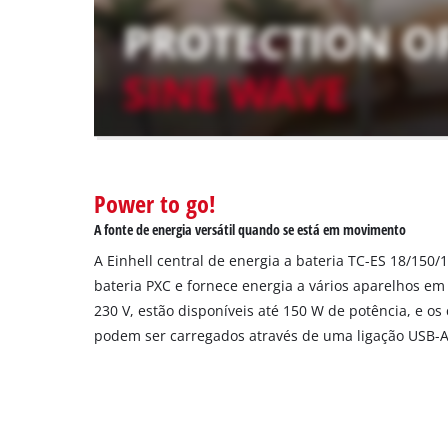
the
visitor.
The
website
owner
needs
to
setup
the
site
Power to go!
with
A fonte de energia versátil quando se está em movimento
their
CMP
A Einhell central de energia a bateria TC-ES 18/150/1
to
bateria PXC e fornece energia a vários aparelhos e
add
230 V, estão disponíveis até 150 W de potência, e 
this
podem ser carregados através de uma ligação USB-
content
to
the
list
of
technologies