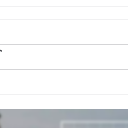
a
 V
Precisamos do seu consentimento para
carregar o serviço Google Maps!
This content is not permitted to load due
to trackers that are not disclosed to the