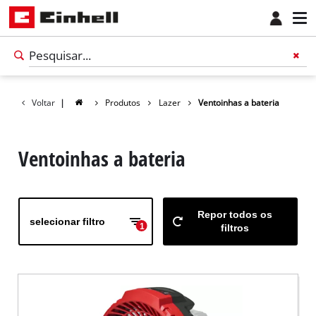
Voltar
|
Produtos
Lazer
Ventoinhas a bateria
Ventoinhas a bateria
Repor todos os
selecionar filtro
1
filtros
Português
PT
Português