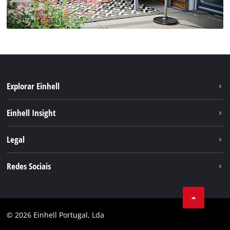
Explorar Einhell
Sustentabilidade
Einhell Insight
Sistema de bateria
Sobre nós
Legal
Serviço
A Einhell no mundo
Contacto
Redes Sociais
Carreira
Aviso legal
Facebook
Política de privacidade
Youtube
Conformidade
© 2026 Einhell Portugal, Lda
Instagram
Declaração de Acessibilidade